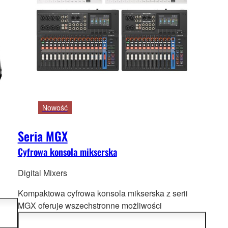
Nowość
Seria MGX
Cyfrowa konsola mikserska
Digital Mixers
Kompaktowa cyfrowa konsola mikserska z serii
ań.
MGX oferuje wszechstronne możliwości
twą
i przenośność dla szerokiego zakr
esu zastosowań.