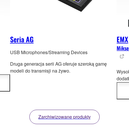
Seria AG
EMX
Mikse
USB Microphones/Streaming Devices
Druga generacja serii AG oferuje szeroką gamę
modeli do transmisji na żywo.
Wysoki
dodat
EMX3
stere
końcó
Zarchiwizowane produkty