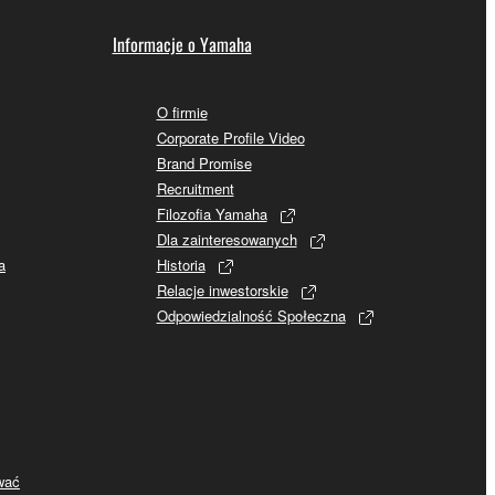
Informacje o Yamaha
O firmie
Corporate Profile Video
Brand Promise
Recruitment
Filozofia Yamaha
Dla zainteresowanych
a
Historia
Relacje inwestorskie
Odpowiedzialność Społeczna
ywać