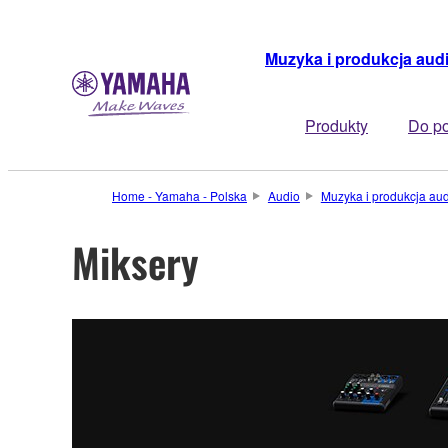
Muzyka i produkcja aud
Produkty
Do po
Home - Yamaha - Polska
Audio
Muzyka i produkcja au
Miksery