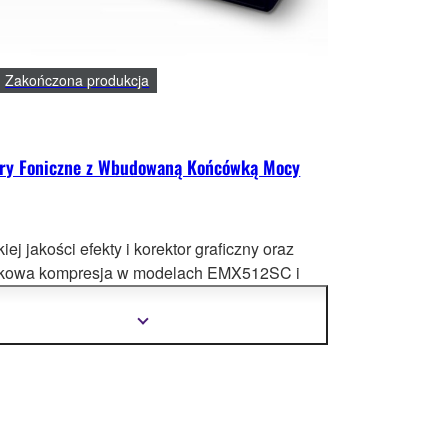
Zakończona produkcja
ry Foniczne z Wbudowaną Końcówką Mocy
ej jakości efekty i korektor graficzny oraz
kowa kompresja w modelach EMX512SC i
12S
C. Wybierz 500W,300W lub 200W mocy
o w przenośnym mikserze z wbudowaną
Pokaż
więcej
wką mocy typu box.
informacji