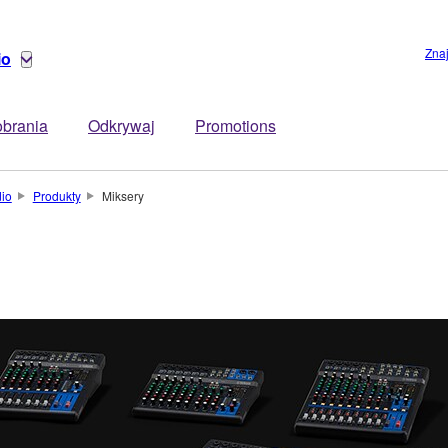
Zna
io
brania
Odkrywaj
Promotions
dio
Produkty
Miksery