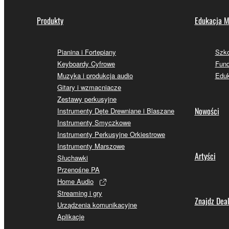
Produkty
Edukacja M
Pianina i Fortepiany
Szk
Keyboardy Cyfrowe
Fund
Muzyka i produkcja audio
Eduk
Gitary i wzmacniacze
Zestawy perkusyjne
Nowości
Instrumenty Dęte Drewniane i Blaszane
Instrumenty Smyczkowe
Instrumenty Perkusyjne Orkiestrowe
Instrumenty Marszowe
Artyści
Słuchawki
Przenośne PA
Home Audio
Streaming i gry
Znajdz Dea
Urządzenia komunikacyjne
Aplikacje