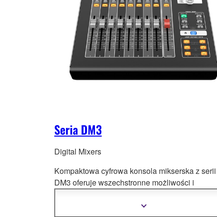
Seria DM3
Digital Mixers
Kompaktowa cyfrowa konsola mikserska z serii
DM3 oferuje wszechstronne możliwości i
przenośność dla szerokiego zakr
esu zastosow
Oferuje doskonałą jakość dźwięku, szybką i ła
Pokaż
więcej