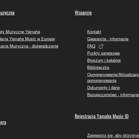
uzyczna
Wsparcie
oły Muzyczne Yamaha
Kontakt
acja Yamaha Music w Europie
Gwarancja - informacje
acja Muzyczna - doświadczenie
FAQ
Punkty serwisowe
Broszury i katalogi
Biblioteczka
Oprogramowanie/Aktualizacj
oprogramowania
Dokumenty i dane
Bezpieczeństwo - informacje
Rejestracja Yamaha Music ID
lera
Zarejestruj się, aby otrzym