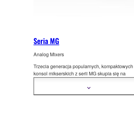
Seria MG
Analog Mixers
Trzecia generacja popularnych, kompaktowych
konsol mikserskich z serii M
G skupia się na
doskonałej jakości brzmienia i uniwersalności
zastosowań.
Pokaż
więcej
informacji