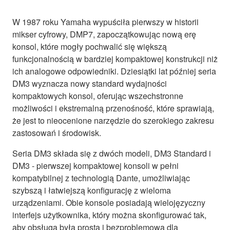
W 1987 roku Yamaha wypuściła pierwszy w historii
mikser cyfrowy, DMP7, zapoczątkowując nową erę
konsol, które mogły pochwalić się większą
funkcjonalnością w bardziej kompaktowej konstrukcji niż
ich analogowe odpowiedniki. Dziesiątki lat później seria
DM3 wyznacza nowy standard wydajności
kompaktowych konsol, oferując wszechstronne
możliwości i ekstremalną przenośność, które sprawiają,
że jest to nieocenione narzędzie do szerokiego zakresu
zastosowań i środowisk.
Seria DM3 składa się z dwóch modeli, DM3 Standard i
DM3 - pierwszej kompaktowej konsoli w pełni
kompatybilnej z technologią Dante, umożliwiając
szybszą i łatwiejszą konfigurację z wieloma
urządzeniami. Obie konsole posiadają wielojęzyczny
interfejs użytkownika, który można skonfigurować tak,
aby obsługa była prosta i bezproblemowa dla