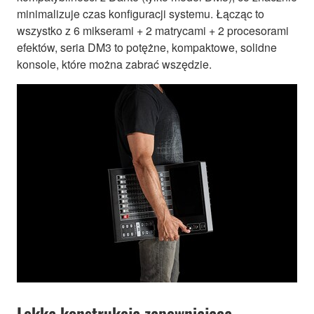
minimalizuje czas konfiguracji systemu. Łącząc to
wszystko z 6 mikserami + 2 matrycami + 2 procesorami
efektów, seria DM3 to potężne, kompaktowe, solidne
konsole, które można zabrać wszędzie.
Lekka konstrukcja zapewniająca