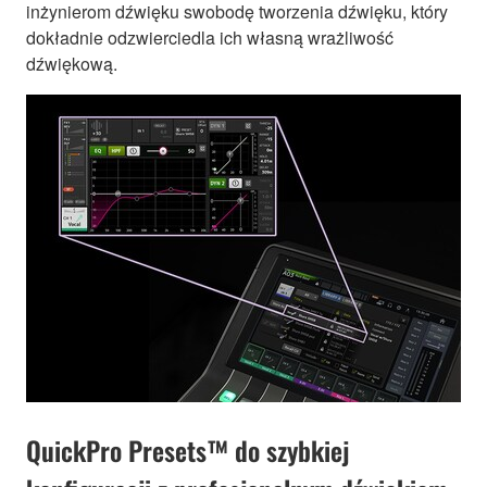
inżynierom dźwięku swobodę tworzenia dźwięku, który
dokładnie odzwierciedla ich własną wrażliwość
dźwiękową.
QuickPro Presets™ do szybkiej