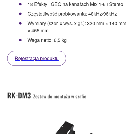
18 Efekty i GEQ na kanałach Mix 1-6 i Stereo
Częstotliwość próbkowania: 48kHz/96kHz
Wymiary (szer. x wys. x gł.): 320 mm × 140 mm
× 455 mm
Waga netto: 6,5 kg
Rejestracja produktu
RK-DM3
Zestaw do montażu w szafie