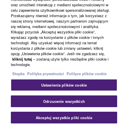
oraz umożliwić interakcję z mediami społecznościowymi w
celu zapewnienia użytkownikowi spersonalizowanej obsługi.
Kompleksowy zestaw funkcji przesyłania
Przekazujemy również informacje o tym, jak korzystasz z
naszej strony internetowej, naszym partnerom zajmującym
strumieniowego
się reklamą, mediami społecznościowymi i analityka.
Klikając przycisk „Akceptuj wszystkie pliki cookie”,
wyrażasz zgodę na korzystanie z plików cookie i innych
Seria DM3 zawiera w kompaktowej obudowie funkcje
technologii. Aby uzyskać więcej informacji na temat
niezbędne do streamingu. Urządzenia są wyposażone
korzystania z plików cookie lub zmiany ustawień, kliknij
opcję „Ustawienia plików cookie”. Jeśli nie zgadzasz się,
w wiele analogowych wejść/wyjść i terminali USB,
kliknij tutaj
– zostaną użyte tylko niezbędne pliki cookie i
umożliwiając wprowadzanie dźwięku do serii DM3 i
technologie.
przesyłanie zmiksowanego dźwięku bezpośrednio do
Stopka
Polityka prywatności
Polityce plików cookie
komputera z uruchomionym oprogramowaniem do
przesyłania strumieniowego. Dzięki stereo i matrycom
Ustawienia plików cookie
routing audio zapewnia wysoki stopień swobody i
umożliwia miksowanie dźwięku do użytku na miejscu i
Odrzucenie wszystkich
strumieniowego oddzielnie.
Ponadto DM3* wyposażony w Dante jest idealny do
Akceptuj wszystkie pliki cookie
samodzielnej pracy, jak również do użytku jako część