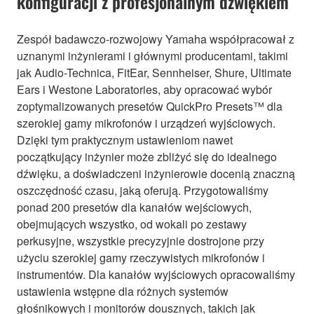
konfiguracji z profesjonalnym dźwiękiem
Zespół badawczo-rozwojowy Yamaha współpracował z
uznanymi inżynierami i głównymi producentami, takimi
jak Audio-Technica, FitEar, Sennheiser, Shure, Ultimate
Ears i Westone Laboratories, aby opracować wybór
zoptymalizowanych presetów QuickPro Presets™ dla
szerokiej gamy mikrofonów i urządzeń wyjściowych.
Dzięki tym praktycznym ustawieniom nawet
początkujący inżynier może zbliżyć się do idealnego
dźwięku, a doświadczeni inżynierowie docenią znaczną
oszczędność czasu, jaką oferują. Przygotowaliśmy
ponad 200 presetów dla kanałów wejściowych,
obejmujących wszystko, od wokali po zestawy
perkusyjne, wszystkie precyzyjnie dostrojone przy
użyciu szerokiej gamy rzeczywistych mikrofonów i
instrumentów. Dla kanałów wyjściowych opracowaliśmy
ustawienia wstępne dla różnych systemów
głośnikowych i monitorów dousznych, takich jak