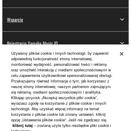
Wsparcie
Rejestracja Yamaha Music ID
Używamy plików cookie i innych technologii, by zapewnić
odpowiednią funkcjonalność strony internetowej,
monitorować wydajność, personalizować treści i reklamy
Informacje o Yamaha
oraz umożliwić interakcję z mediami społecznościowymi w
celu zapewnienia użytkownikowi spersonalizowanej obsługi.
Przekazujemy również informacje o tym, jak korzystasz z
naszej strony internetowej, naszym partnerom zajmującym
Polska - Polish
się reklamą, mediami społecznościowymi i analityka.
Klikając przycisk „Akceptuj wszystkie pliki cookie”,
Biznes
wyrażasz zgodę na korzystanie z plików cookie i innych
technologii. Aby uzyskać więcej informacji na temat
korzystania z plików cookie lub zmiany ustawień, kliknij
opcję „Ustawienia plików cookie”. Jeśli nie zgadzasz się,
kliknij tutaj
– zostaną użyte tylko niezbędne pliki cookie i
technologie.