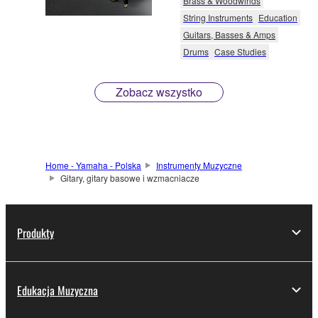
Brass & Woodwinds
String Instruments
Education
Guitars, Basses & Amps
Drums
Case Studies
Zobacz wszystko
Home - Yamaha - Polska
Instrumenty Muzyczne
Gitary, gitary basowe i wzmacniacze
Produkty
Edukacja Muzyczna