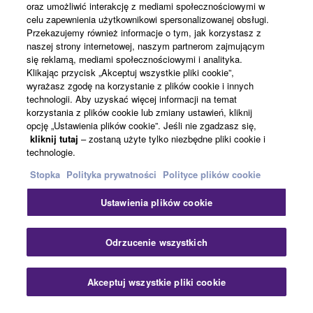
oraz umożliwić interakcję z mediami społecznościowymi w
celu zapewnienia użytkownikowi spersonalizowanej obsługi.
Przekazujemy również informacje o tym, jak korzystasz z
naszej strony internetowej, naszym partnerom zajmującym
Polska - Polish
się reklamą, mediami społecznościowymi i analityka.
Klikając przycisk „Akceptuj wszystkie pliki cookie”,
Biznes
wyrażasz zgodę na korzystanie z plików cookie i innych
technologii. Aby uzyskać więcej informacji na temat
korzystania z plików cookie lub zmiany ustawień, kliknij
opcję „Ustawienia plików cookie”. Jeśli nie zgadzasz się,
kliknij tutaj
– zostaną użyte tylko niezbędne pliki cookie i
technologie.
Stopka
Polityka prywatności
Polityce plików cookie
Ustawienia plików cookie
Kontakt
Warunki korzystania
Polityka prywatności
Polityka plików cookie
Stopka
Odrzucenie wszystkich
© Yamaha Corporation.
Akceptuj wszystkie pliki cookie