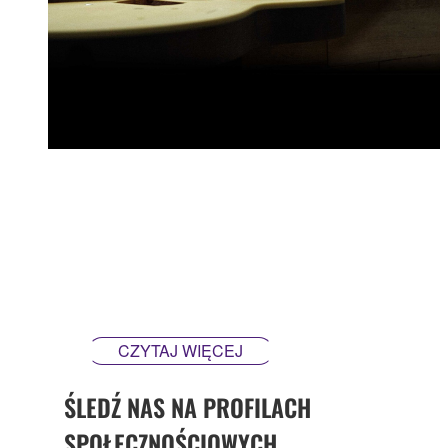
Każdy element, który projektujemy i produkujemy jest
oparty o naszą pasję i misję tworzenia instrumentów,
które inspirują. Chcemy, aby nasze gitary wyróżniały
się wśród innych instrumentów – chcemy, aby gitary
Yamaha robiły różnicę.
CZYTAJ WIĘCEJ
ŚLEDŹ NAS NA PROFILACH
SPOŁECZNOŚCIOWYCH