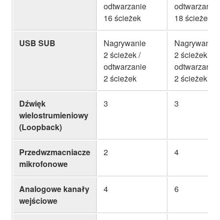
odtwarzanie
odtwarzanie
16 ścieżek
18 ścieżek
USB SUB
Nagrywanie
Nagrywanie
2 ścieżek /
2 ścieżek /
odtwarzanie
odtwarzanie
2 ścieżek
2 ścieżek
Dźwięk
3
3
wielostrumieniowy
(Loopback)
Przedwzmacniacze
2
4
mikrofonowe
Analogowe kanały
4
6
wejściowe