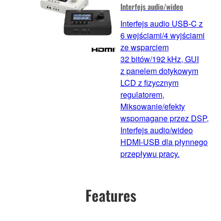
Interfejs audio/wideo
Interfejs audio USB-C z
6 wejściami/4 wyjściami
ze wsparciem
32 bitów/192 kHz, GUI
z panelem dotykowym
LCD z fizycznym
regulatorem,
Miksowanie/efekty
wspomagane przez DSP,
Interfejs audio/wideo
HDMI-USB dla płynnego
przepływu pracy.
Features