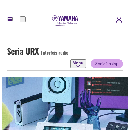
Menu
Seria URX
Interfejs audio
Menu
Znajdź sklep