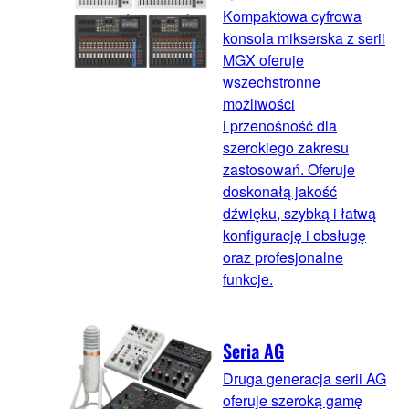
Kompaktowa cyfrowa
konsola mikserska z serii
MGX oferuje
wszechstronne
możliwości
i przenośność dla
szerokiego zakresu
zastosowań. Oferuje
doskonałą jakość
dźwięku, szybką i łatwą
konfigurację i obsługę
oraz profesjonalne
funkcje.
Seria AG
Druga generacja serii AG
oferuje szeroką gamę