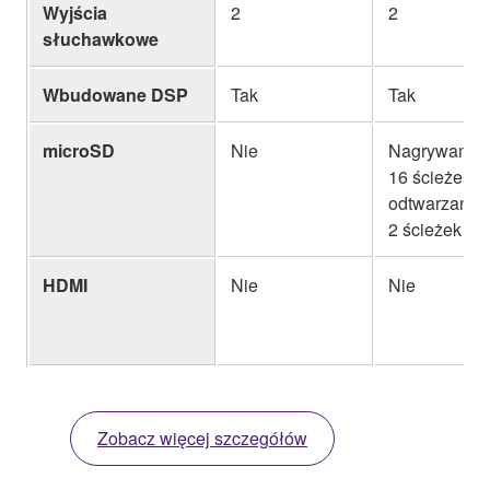
Wyjścia
2
2
słuchawkowe
Wbudowane DSP
Tak
Tak
microSD
Nie
Nagrywanie 
16 ścieżek /
odtwarzanie
2 ścieżek
HDMI
Nie
Nie
Zobacz więcej szczegółów