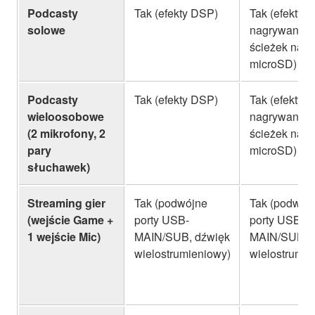
Podcasty
Tak (efekty DSP)
Tak (efekty 
solowe
nagrywanie 
ścieżek na
microSD)
Podcasty
Tak (efekty DSP)
Tak (efekty 
wieloosobowe
nagrywanie 
(2 mikrofony, 2
ścieżek na
pary
microSD)
słuchawek)
Streaming gier
Tak (podwójne
Tak (podwój
(wejście Game +
porty USB-
porty USB-
1 wejście Mic)
MAIN/SUB, dźwięk
MAIN/SUB, 
wielostrumieniowy)
wielostrumie