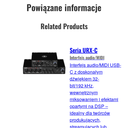
Powiązane informacje
Related Products
Seria URX-C
Interfejs audio/MIDI
Interfejs audio/MIDI USB-
C z doskonałym
dźwiękiem 32-
bit/192 kHz,
wewnętrznym
miksowaniem i efektami
opartymi na DSP –
idealny dla twórców
produkujących,
streamujących lub