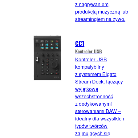
z nagrywaniem,
produkcją muzyczną lub
streamingiem na żywo.
CC1
Kontroler USB
Kontroler USB
kompatybilny
z systemem Elgato
Stream Deck, łączący
wyjątkową
wszechstronność
z dedykowanymi
sterowaniami DAW –
idealny dla wszystkich
typów twórców
zajmujących się