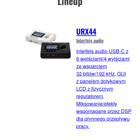
Lineup
URX44
Interfejs audio
Interfejs audio USB-C z
6 wejściami/4 wyjściami
ze wsparciem
32 bitów/192 kHz, GUI
z panelem dotykowym
LCD z fizycznym
regulatorem,
Miksowanie/efekty
wspomagane przez DSP
dla płynnego przepływu
pracy.