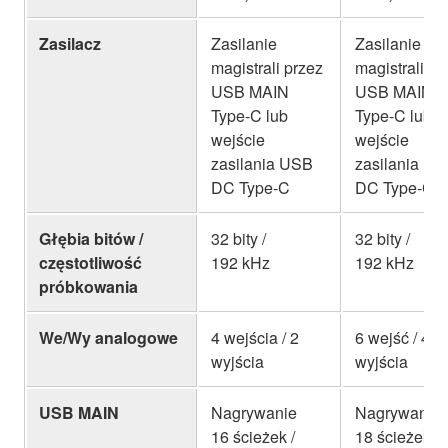
Zasilacz
Zasilanie
Zasilanie
magistrali przez
magistrali pr
USB MAIN
USB MAIN
Type-C lub
Type-C lub
wejście
wejście
zasilania USB
zasilania U
DC Type-C
DC Type-C
Głębia bitów /
32 bity /
32 bity /
częstotliwość
192 kHz
192 kHz
próbkowania
We/Wy analogowe
4 wejścia / 2
6 wejść / 4
wyjścia
wyjścia
USB MAIN
Nagrywanie
Nagrywanie
16 ścieżek /
18 ścieżek /