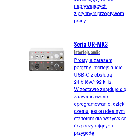
nagrywających
z płynnym przepływem
pracy.
Seria UR-MK3
Interfejs audio
Prosty, a zarazem
potężny interfejs audio
USB-C z obsługą
24 bitów/192 kHz.
W zestawie znajduje się
zaawansowane
oprogramowanie, dzięki
czemu jest on idealnym
starterem dla wszystkich
rozpoczynających
przygodę