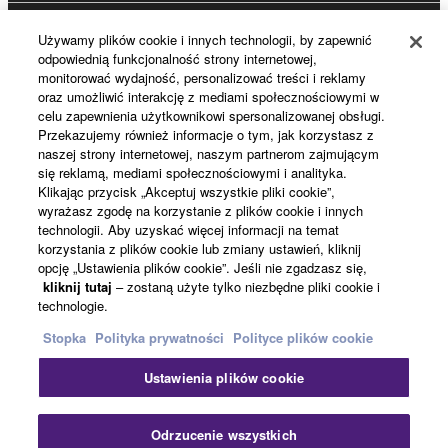
Używamy plików cookie i innych technologii, by zapewnić
Rejestracja Yamaha Music ID
odpowiednią funkcjonalność strony internetowej,
monitorować wydajność, personalizować treści i reklamy
oraz umożliwić interakcję z mediami społecznościowymi w
celu zapewnienia użytkownikowi spersonalizowanej obsługi.
Informacje o Yamaha
Przekazujemy również informacje o tym, jak korzystasz z
naszej strony internetowej, naszym partnerom zajmującym
się reklamą, mediami społecznościowymi i analityka.
Klikając przycisk „Akceptuj wszystkie pliki cookie”,
Polska - Polish
wyrażasz zgodę na korzystanie z plików cookie i innych
technologii. Aby uzyskać więcej informacji na temat
Biznes
korzystania z plików cookie lub zmiany ustawień, kliknij
opcję „Ustawienia plików cookie”. Jeśli nie zgadzasz się,
kliknij tutaj
– zostaną użyte tylko niezbędne pliki cookie i
technologie.
Stopka
Polityka prywatności
Polityce plików cookie
Ustawienia plików cookie
Kontakt
Warunki korzystania
Polityka prywatności
Odrzucenie wszystkich