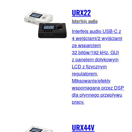
URX22
Interfejs audio
Interfejs audio USB-C z
4 wejściami/2 wyjściami
ze wsparciem
32 bitów/192 kHz, GUI
z panelem dotykowym
LCD z fizycznym
regulatorem,
Miksowanie/efekty
wspomagane przez DSP
dla płynnego przepływu
pracy.
URX44V