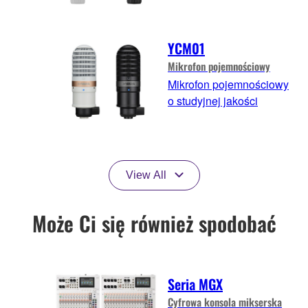
YCM01
Mikrofon pojemnościowy
Mikrofon pojemnościowy
o studyjnej jakości
View All
Może Ci się również spodobać
Seria MGX
Cyfrowa konsola mikserska