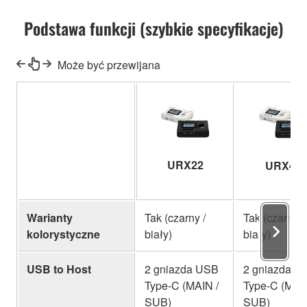
Podstawa funkcji (szybkie specyfikacje)
Może być przewijana
URX22
URX44
Warianty
Tak (czarny /
Tak (czarny /
kolorystyczne
biały)
biały)
USB to Host
2 gniazda USB
2 gniazda U
Type-C (MAIN /
Type-C (MAIN
SUB)
SUB)