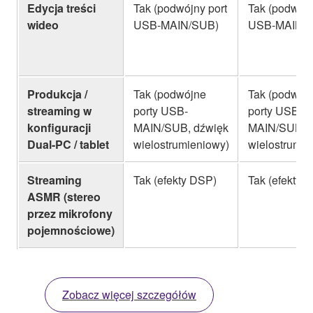
Edycja treści
Tak (podwójny port
Tak (podwójn
wideo
USB-MAIN/SUB)
USB-MAIN/
Produkcja /
Tak (podwójne
Tak (podwój
streaming w
porty USB-
porty USB-
konfiguracji
MAIN/SUB, dźwięk
MAIN/SUB, 
Dual-PC / tablet
wielostrumieniowy)
wielostrumie
Streaming
Tak (efekty DSP)
Tak (efekty 
ASMR (stereo
przez mikrofony
pojemnościowe)
Zobacz więcej szczegółów