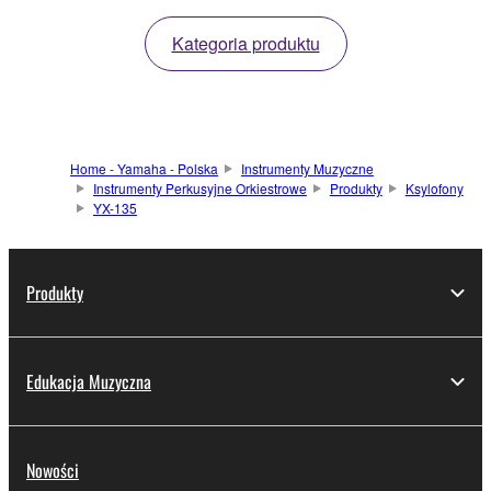
Kategoria produktu
Home - Yamaha - Polska
Instrumenty Muzyczne
Instrumenty Perkusyjne Orkiestrowe
Produkty
Ksylofony
YX-135
Produkty
Edukacja Muzyczna
Nowości