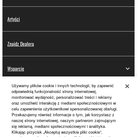
Artyści
Znajdz Dealera
Wsparcie
Używamy plików cookie i innych technologii, by zapewnić
odpowiednią funkcjonalność strony internetowej,
Rejestracja Yamaha Music ID
monitorować wydajność, personalizować treści i reklamy
oraz umożliwić interakcję z mediami społecznościowymi w
celu zapewnienia użytkownikowi spersonalizowanej obsługi.
Przekazujemy również informacje o tym, jak korzystasz z
Informacje o Yamaha
naszej strony internetowej, naszym partnerom zajmującym
się reklamą, mediami społecznościowymi i analityka.
Klikając przycisk „Akceptuj wszystkie pliki cookie”,