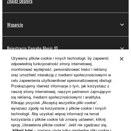
Znajdz Dealera
Wsparcie
Rejestracja Yamaha Music ID
Używamy plików cookie i innych technologii, by zapewnić
odpowiednią funkcjonalność strony internetowej,
monitorować wydajność, personalizować treści i reklamy
Informacje o Yamaha
oraz umożliwić interakcję z mediami społecznościowymi w
celu zapewnienia użytkownikowi spersonalizowanej obsługi.
Przekazujemy również informacje o tym, jak korzystasz z
naszej strony internetowej, naszym partnerom zajmującym
Polska - Polish
się reklamą, mediami społecznościowymi i analityka.
Klikając przycisk „Akceptuj wszystkie pliki cookie”,
Biznes
wyrażasz zgodę na korzystanie z plików cookie i innych
technologii. Aby uzyskać więcej informacji na temat
korzystania z plików cookie lub zmiany ustawień, kliknij
opcję „Ustawienia plików cookie”. Jeśli nie zgadzasz się,
kliknij tutaj
– zostaną użyte tylko niezbędne pliki cookie i