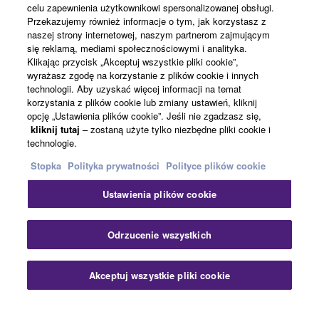
celu zapewnienia użytkownikowi spersonalizowanej obsługi.
Informacje o Yamaha
Przekazujemy również informacje o tym, jak korzystasz z
naszej strony internetowej, naszym partnerom zajmującym
się reklamą, mediami społecznościowymi i analityka.
Klikając przycisk „Akceptuj wszystkie pliki cookie”,
Polska - Polish
wyrażasz zgodę na korzystanie z plików cookie i innych
technologii. Aby uzyskać więcej informacji na temat
Biznes
korzystania z plików cookie lub zmiany ustawień, kliknij
opcję „Ustawienia plików cookie”. Jeśli nie zgadzasz się,
kliknij tutaj
– zostaną użyte tylko niezbędne pliki cookie i
technologie.
Stopka
Polityka prywatności
Polityce plików cookie
Ustawienia plików cookie
Kontakt
Warunki korzystania
Polityka prywatności
Odrzucenie wszystkich
Polityka plików cookie
Stopka
Akceptuj wszystkie pliki cookie
© Yamaha Corporation.