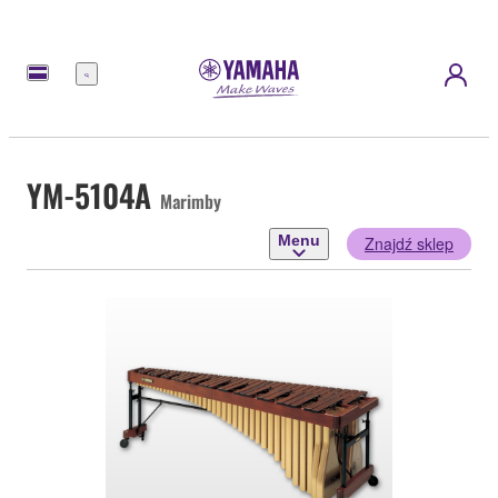
Menu
YM-5104A
Marimby
Menu
Znajdź sklep