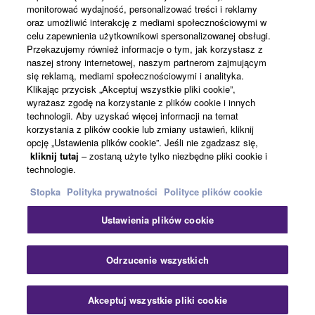
monitorować wydajność, personalizować treści i reklamy
Informacje o Yamaha
oraz umożliwić interakcję z mediami społecznościowymi w
celu zapewnienia użytkownikowi spersonalizowanej obsługi.
Przekazujemy również informacje o tym, jak korzystasz z
naszej strony internetowej, naszym partnerom zajmującym
Polska - Polish
się reklamą, mediami społecznościowymi i analityka.
Klikając przycisk „Akceptuj wszystkie pliki cookie”,
Biznes
wyrażasz zgodę na korzystanie z plików cookie i innych
technologii. Aby uzyskać więcej informacji na temat
korzystania z plików cookie lub zmiany ustawień, kliknij
opcję „Ustawienia plików cookie”. Jeśli nie zgadzasz się,
kliknij tutaj
– zostaną użyte tylko niezbędne pliki cookie i
technologie.
Stopka
Polityka prywatności
Polityce plików cookie
Ustawienia plików cookie
Kontakt
Warunki korzystania
Polityka prywatności
Polityka plików cookie
Stopka
Odrzucenie wszystkich
© Yamaha Corporation.
Akceptuj wszystkie pliki cookie