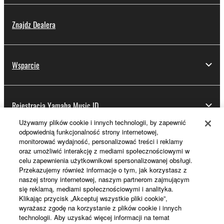
Znajdz Dealera
Wsparcie
Rejestracja Yamaha Music ID
Używamy plików cookie i innych technologii, by zapewnić
odpowiednią funkcjonalność strony internetowej,
monitorować wydajność, personalizować treści i reklamy
Informacje o Yamaha
oraz umożliwić interakcję z mediami społecznościowymi w
celu zapewnienia użytkownikowi spersonalizowanej obsługi.
Przekazujemy również informacje o tym, jak korzystasz z
naszej strony internetowej, naszym partnerom zajmującym
Polska - Polish
się reklamą, mediami społecznościowymi i analityka.
Klikając przycisk „Akceptuj wszystkie pliki cookie”,
Biznes
wyrażasz zgodę na korzystanie z plików cookie i innych
technologii. Aby uzyskać więcej informacji na temat