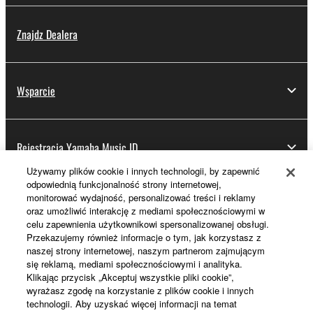
Znajdz Dealera
Wsparcie
Rejestracja Yamaha Music ID
Używamy plików cookie i innych technologii, by zapewnić
odpowiednią funkcjonalność strony internetowej,
monitorować wydajność, personalizować treści i reklamy
Informacje o Yamaha
oraz umożliwić interakcję z mediami społecznościowymi w
celu zapewnienia użytkownikowi spersonalizowanej obsługi.
Przekazujemy również informacje o tym, jak korzystasz z
naszej strony internetowej, naszym partnerom zajmującym
Polska - Polish
się reklamą, mediami społecznościowymi i analityka.
Klikając przycisk „Akceptuj wszystkie pliki cookie”,
Biznes
wyrażasz zgodę na korzystanie z plików cookie i innych
technologii. Aby uzyskać więcej informacji na temat