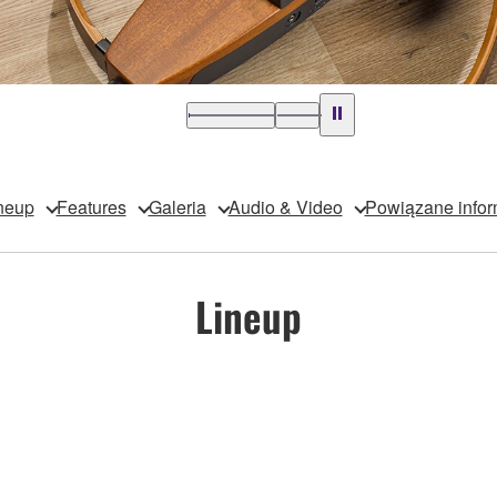
neup
Features
Galeria
Audio & Video
Powiązane infor
Lineup