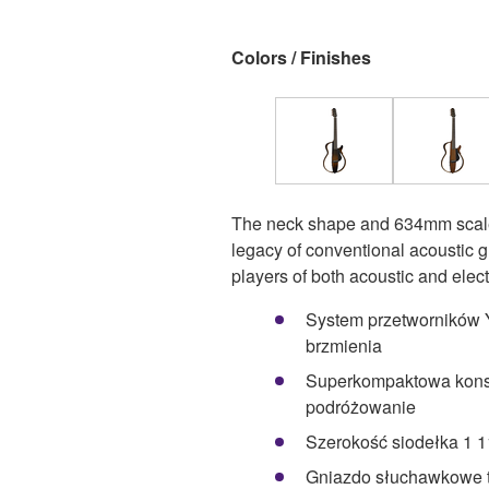
Colors / Finishes
The neck shape and 634mm scale
legacy of conventional acoustic gui
players of both acoustic and elect
System przetworników
brzmienia
Superkompaktowa konst
podróżowanie
Szerokość siodełka 1 
Gniazdo słuchawkowe ty