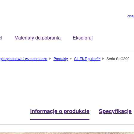
Zna
ci
Materiały do pobrania
Eksploruj
, gitary basowe i wzmacniacze
Produkty
SILENT guitar™
Seria SLG200
Informacje o produkcie
Specyfikacje