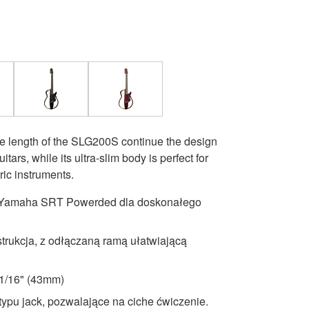
 length of the SLG200S continue the design
tars, while its ultra-slim body is perfect for
ric instruments.
 Yamaha SRT Powerded dla doskonałego
rukcja, z odłączaną ramą ułatwiającą
11/16" (43mm)
pu jack, pozwalające na ciche ćwiczenie.