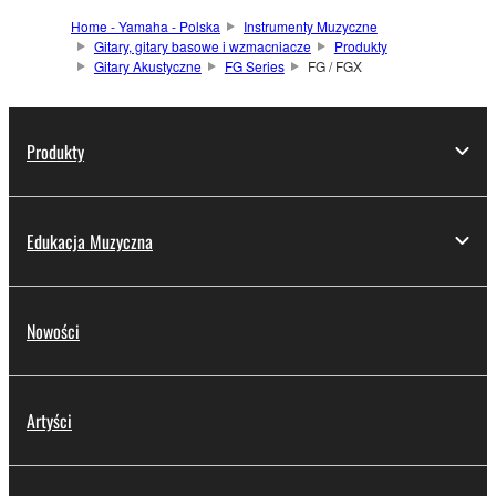
Home - Yamaha - Polska
Instrumenty Muzyczne
Gitary, gitary basowe i wzmacniacze
Produkty
Gitary Akustyczne
FG Series
FG / FGX
Produkty
Edukacja Muzyczna
Nowości
Artyści