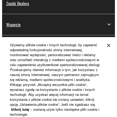
Znajdz Dealera
Wsparcie
Używamy plików cookie i innych technologii, by zapewnić
Rejestracja Yamaha Music ID
odpowiednią funkcjonalność strony internetowej,
monitorować wydajność, personalizować treści i reklamy
oraz umożliwić interakcję z mediami społecznościowymi w
celu zapewnienia użytkownikowi spersonalizowanej obsługi.
Informacje o Yamaha
Przekazujemy również informacje o tym, jak korzystasz z
naszej strony internetowej, naszym partnerom zajmującym
się reklamą, mediami społecznościowymi i analityka.
Klikając przycisk „Akceptuj wszystkie pliki cookie”,
Polska - Polish
wyrażasz zgodę na korzystanie z plików cookie i innych
technologii. Aby uzyskać więcej informacji na temat
Biznes
korzystania z plików cookie lub zmiany ustawień, kliknij
opcję „Ustawienia plików cookie”. Jeśli nie zgadzasz się,
kliknij tutaj
– zostaną użyte tylko niezbędne pliki cookie i
technologie.