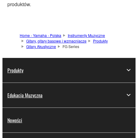
produktów.
Home - Yamaha - Polska
Instrumenty Muzyczne
Gitary, gitary basowe i wzmacniacze
Produkty
Gitary Akustyczne
FG Series
Produkty
Edukacja Muzyczna
Nowości