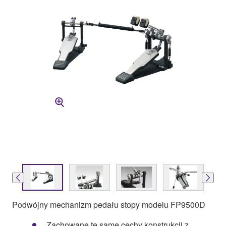
Podwójny mechanizm pedału stopy modelu FP9500D
Zachowane te same cechy konstrukcji z