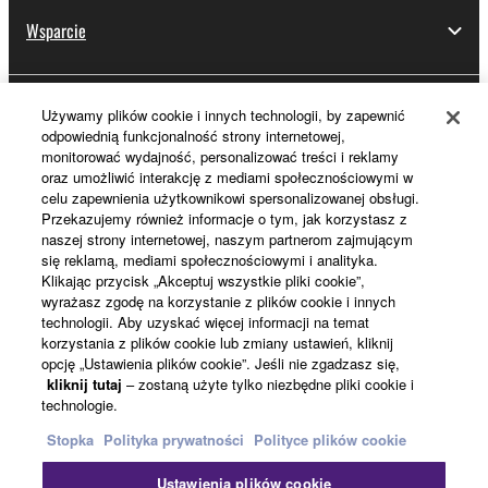
Wsparcie
Używamy plików cookie i innych technologii, by zapewnić
Rejestracja Yamaha Music ID
odpowiednią funkcjonalność strony internetowej,
monitorować wydajność, personalizować treści i reklamy
oraz umożliwić interakcję z mediami społecznościowymi w
celu zapewnienia użytkownikowi spersonalizowanej obsługi.
Informacje o Yamaha
Przekazujemy również informacje o tym, jak korzystasz z
naszej strony internetowej, naszym partnerom zajmującym
się reklamą, mediami społecznościowymi i analityka.
Klikając przycisk „Akceptuj wszystkie pliki cookie”,
Polska - Polish
wyrażasz zgodę na korzystanie z plików cookie i innych
technologii. Aby uzyskać więcej informacji na temat
Biznes
korzystania z plików cookie lub zmiany ustawień, kliknij
opcję „Ustawienia plików cookie”. Jeśli nie zgadzasz się,
kliknij tutaj
– zostaną użyte tylko niezbędne pliki cookie i
technologie.
Stopka
Polityka prywatności
Polityce plików cookie
Ustawienia plików cookie