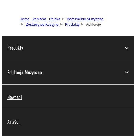
Home - Yamaha - Polska
Instrumenty Muzyczne
Zestawy perkusyjne
Produkty
Aplikacje
Produkty
Edukacja Muzyczna
Nowości
Artyści