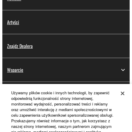
Artyści
Znajdz Dealera
Wsparcie
Używamy plików cookie i innych technologii, by zapewnić
Rejestracja Yamaha Music ID
odpowiednią funkcjonalność strony internetowej,
monitorować wydajność, personalizować treści i reklamy
oraz umożliwić interakcję z mediami społecznościowymi w
celu zapewnienia użytkownikowi spersonalizowanej obsługi.
Informacje o Yamaha
Przekazujemy również informacje o tym, jak korzystasz z
naszej strony internetowej, naszym partnerom zajmującym
się reklamą, mediami społecznościowymi i analityka.