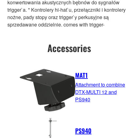
konwertowania akustycznych bębnów do sygnałów
trigger`a. * Kontrolery hi-hat`u, przełączniki i kontrolery
nożne, pady stopy oraz trigger`y perkusyjne są
sprzedawane oddzielnie. comes with trigger-
Accessories
MAT1
Attachment to combine
DTX-MULTI 12 and
PS940
PS940