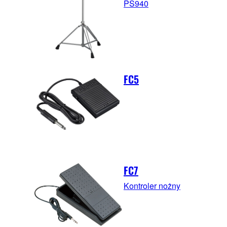
PS940
FC5
FC7
Kontroler nożny