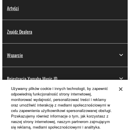
Artyści
Znajdz Dealera
Wsparcie
Rejestracja Yamaha Music ID
Używamy plików cookie i innych technologii, by zapewnić
odpowiednią funkcjonalność strony internetowej,
monitorować wydajność, personalizować treści i reklamy
Informacje o Yamaha
oraz umożliwić interakcję z mediami społecznościowymi w
celu zapewnienia użytkownikowi spersonalizowanej obsługi.
Przekazujemy również informacje o tym, jak korzystasz z
naszej strony internetowej, naszym partnerom zajmującym
Polska - Polish
się reklamą, mediami społecznościowymi i analityka.