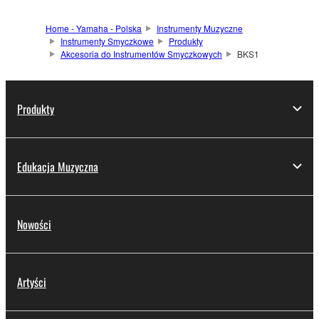
Home - Yamaha - Polska
Instrumenty Muzyczne
Instrumenty Smyczkowe
Produkty
Akcesoria do Instrumentów Smyczkowych
BKS1
Produkty
Edukacja Muzyczna
Nowości
Artyści