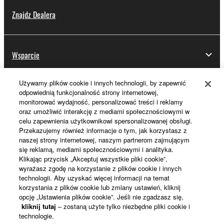
Znajdz Dealera
Wsparcie
Używamy plików cookie i innych technologii, by zapewnić
odpowiednią funkcjonalność strony internetowej,
Rejestracja Yamaha Music ID
monitorować wydajność, personalizować treści i reklamy
oraz umożliwić interakcję z mediami społecznościowymi w
celu zapewnienia użytkownikowi spersonalizowanej obsługi.
Przekazujemy również informacje o tym, jak korzystasz z
Informacje o Yamaha
naszej strony internetowej, naszym partnerom zajmującym
się reklamą, mediami społecznościowymi i analityka.
Klikając przycisk „Akceptuj wszystkie pliki cookie”,
wyrażasz zgodę na korzystanie z plików cookie i innych
Polska - Polish
technologii. Aby uzyskać więcej informacji na temat
korzystania z plików cookie lub zmiany ustawień, kliknij
Biznes
opcję „Ustawienia plików cookie”. Jeśli nie zgadzasz się,
kliknij tutaj
– zostaną użyte tylko niezbędne pliki cookie i
technologie.