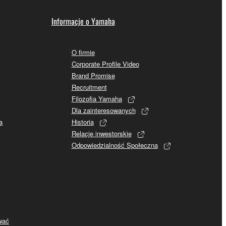
Informacje o Yamaha
O firmie
Corporate Profile Video
Brand Promise
Recruitment
Filozofia Yamaha
Dla zainteresowanych
a
Historia
Relacje inwestorskie
Odpowiedzialność Społeczna
ywać