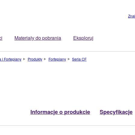
Zna
ci
Materiały do pobrania
Eksploruj
 i Fortepiany
Produkty
Fortepiany
Seria CF
Informacje o produkcie
Specyfikacje