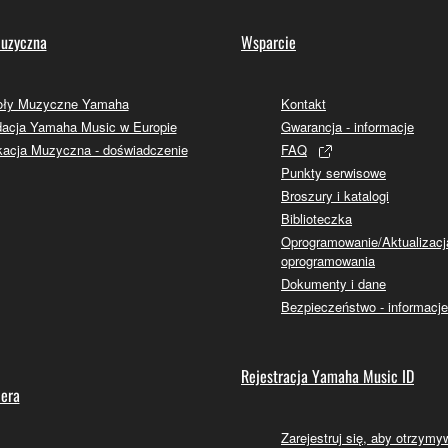
uzyczna
Wsparcie
oły Muzyczne Yamaha
Kontakt
acja Yamaha Music w Europie
Gwarancja - informacje
acja Muzyczna - doświadczenie
FAQ
Punkty serwisowe
Broszury i katalogi
Biblioteczka
Oprogramowanie/Aktualizacj
oprogramowania
Dokumenty i dane
Bezpieczeństwo - informacje
Rejestracja Yamaha Music ID
lera
Zarejestruj się, aby otrzym