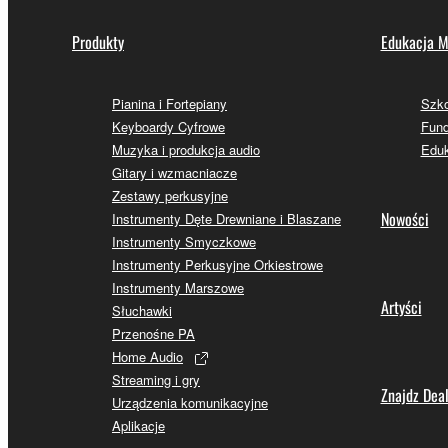
Produkty
Edukacja M
Pianina i Fortepiany
Szk
Keyboardy Cyfrowe
Fund
Muzyka i produkcja audio
Eduk
Gitary i wzmacniacze
Zestawy perkusyjne
Nowości
Instrumenty Dęte Drewniane i Blaszane
Instrumenty Smyczkowe
Instrumenty Perkusyjne Orkiestrowe
Instrumenty Marszowe
Artyści
Słuchawki
Przenośne PA
Home Audio
Streaming i gry
Znajdz Dea
Urządzenia komunikacyjne
Aplikacje