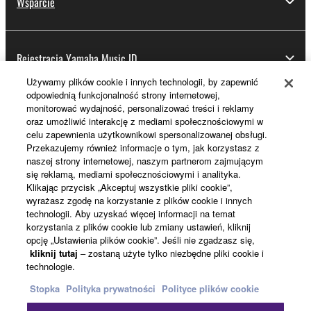
Wsparcie
Rejestracja Yamaha Music ID
Używamy plików cookie i innych technologii, by zapewnić
odpowiednią funkcjonalność strony internetowej,
monitorować wydajność, personalizować treści i reklamy
Informacje o Yamaha
oraz umożliwić interakcję z mediami społecznościowymi w
celu zapewnienia użytkownikowi spersonalizowanej obsługi.
Przekazujemy również informacje o tym, jak korzystasz z
naszej strony internetowej, naszym partnerom zajmującym
Polska - Polish
się reklamą, mediami społecznościowymi i analityka.
Klikając przycisk „Akceptuj wszystkie pliki cookie”,
Biznes
wyrażasz zgodę na korzystanie z plików cookie i innych
technologii. Aby uzyskać więcej informacji na temat
korzystania z plików cookie lub zmiany ustawień, kliknij
opcję „Ustawienia plików cookie”. Jeśli nie zgadzasz się,
kliknij tutaj
– zostaną użyte tylko niezbędne pliki cookie i
technologie.
Stopka
Polityka prywatności
Polityce plików cookie