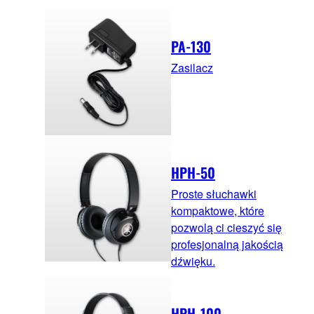
PA-130
Zasilacz
HPH-50
Proste słuchawki
kompaktowe, które
pozwolą ci cieszyć się
profesjonalną jakością
dźwięku.
HPH-100