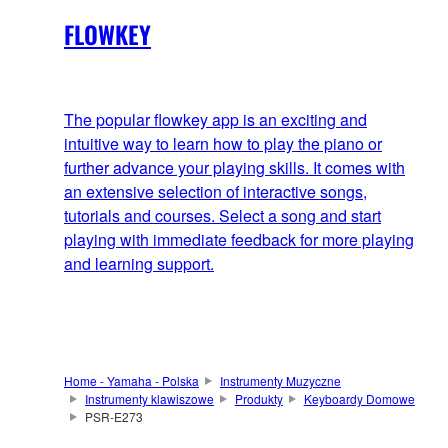
FLOWKEY
The popular flowkey app is an exciting and
intuitive way to learn how to play the piano or
further advance your playing skills. It comes with
an extensive selection of interactive songs,
tutorials and courses. Select a song and start
playing with immediate feedback for more playing
and learning support.
Home - Yamaha - Polska
Instrumenty Muzyczne
Instrumenty klawiszowe
Produkty
Keyboardy Domowe
PSR-E273