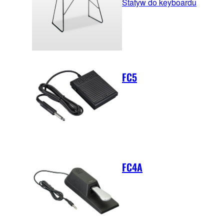
Statyw do keyboardu
FC5
FC4A