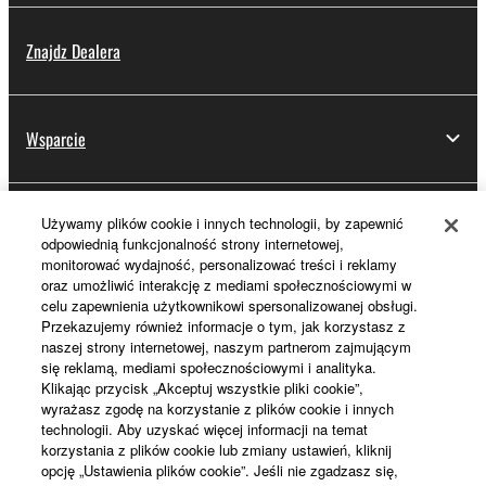
Znajdz Dealera
Wsparcie
Używamy plików cookie i innych technologii, by zapewnić
Rejestracja Yamaha Music ID
odpowiednią funkcjonalność strony internetowej,
monitorować wydajność, personalizować treści i reklamy
oraz umożliwić interakcję z mediami społecznościowymi w
celu zapewnienia użytkownikowi spersonalizowanej obsługi.
Informacje o Yamaha
Przekazujemy również informacje o tym, jak korzystasz z
naszej strony internetowej, naszym partnerom zajmującym
się reklamą, mediami społecznościowymi i analityka.
Klikając przycisk „Akceptuj wszystkie pliki cookie”,
Polska - Polish
wyrażasz zgodę na korzystanie z plików cookie i innych
technologii. Aby uzyskać więcej informacji na temat
Biznes
korzystania z plików cookie lub zmiany ustawień, kliknij
opcję „Ustawienia plików cookie”. Jeśli nie zgadzasz się,