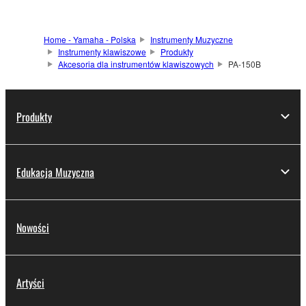
Home - Yamaha - Polska
Instrumenty Muzyczne
Instrumenty klawiszowe
Produkty
Akcesoria dla instrumentów klawiszowych
PA-150B
Produkty
Edukacja Muzyczna
Nowości
Artyści