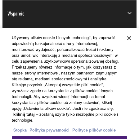
Wsparcie
Używamy plików cookie i innych technologii, by zapewnić
Rejestracja Yamaha Music ID
odpowiednią funkcjonalność strony internetowej,
monitorować wydajność, personalizować treści i reklamy
oraz umożliwić interakcję z mediami społecznościowymi w
celu zapewnienia użytkownikowi spersonalizowanej obsługi.
Informacje o Yamaha
Przekazujemy również informacje o tym, jak korzystasz z
naszej strony internetowej, naszym partnerom zajmującym
się reklamą, mediami społecznościowymi i analityka.
Klikając przycisk „Akceptuj wszystkie pliki cookie”,
Polska - Polish
wyrażasz zgodę na korzystanie z plików cookie i innych
technologii. Aby uzyskać więcej informacji na temat
Biznes
korzystania z plików cookie lub zmiany ustawień, kliknij
opcję „Ustawienia plików cookie”. Jeśli nie zgadzasz się,
kliknij tutaj
– zostaną użyte tylko niezbędne pliki cookie i
technologie.
Stopka
Polityka prywatności
Polityce plików cookie