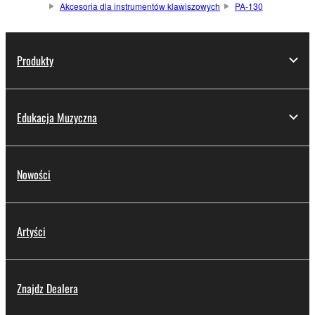
Akcesoria dla instrumentów klawiszowych
PA-130
Produkty
Edukacja Muzyczna
Nowości
Artyści
Znajdz Dealera