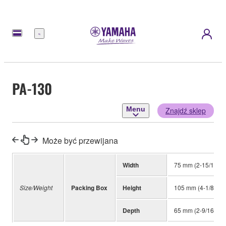
Menu
PA-130
Menu
Znajdź sklep
Może być przewijana
Width
75 mm (2-15/16")
Size/Weight
Packing Box
Height
105 mm (4-1/8")
Depth
65 mm (2-9/16")