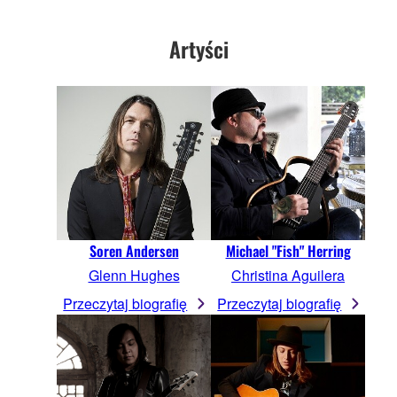
Artyści
Soren Andersen
Michael "Fish" Herring
Glenn Hughes
Christina Aguilera
Przeczytaj biografię
Przeczytaj biografię