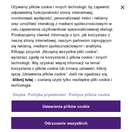
Używamy plików cookie i innych technologii, by zapewnić
Rejestracja Yamaha Music ID
odpowiednią funkcjonalność strony internetowej,
monitorować wydajność, personalizować treści i reklamy
oraz umożliwić interakcję z mediami społecznościowymi w
celu zapewnienia użytkownikowi spersonalizowanej obsługi.
Informacje o Yamaha
Przekazujemy również informacje o tym, jak korzystasz z
naszej strony internetowej, naszym partnerom zajmującym
się reklamą, mediami społecznościowymi i analityka.
Klikając przycisk „Akceptuj wszystkie pliki cookie”,
Polska - Polish
wyrażasz zgodę na korzystanie z plików cookie i innych
technologii. Aby uzyskać więcej informacji na temat
Biznes
korzystania z plików cookie lub zmiany ustawień, kliknij
opcję „Ustawienia plików cookie”. Jeśli nie zgadzasz się,
kliknij tutaj
– zostaną użyte tylko niezbędne pliki cookie i
technologie.
Stopka
Polityka prywatności
Polityce plików cookie
Ustawienia plików cookie
Kontakt
Warunki korzystania
Polityka prywatności
Odrzucenie wszystkich
Polityka plików cookie
Stopka