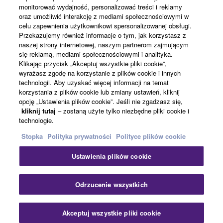
monitorować wydajność, personalizować treści i reklamy
oraz umożliwić interakcję z mediami społecznościowymi w
celu zapewnienia użytkownikowi spersonalizowanej obsługi.
Informacje o Yamaha
Przekazujemy również informacje o tym, jak korzystasz z
naszej strony internetowej, naszym partnerom zajmującym
się reklamą, mediami społecznościowymi i analityka.
Klikając przycisk „Akceptuj wszystkie pliki cookie”,
Polska - Polish
wyrażasz zgodę na korzystanie z plików cookie i innych
technologii. Aby uzyskać więcej informacji na temat
Biznes
korzystania z plików cookie lub zmiany ustawień, kliknij
opcję „Ustawienia plików cookie”. Jeśli nie zgadzasz się,
kliknij tutaj
– zostaną użyte tylko niezbędne pliki cookie i
technologie.
Stopka
Polityka prywatności
Polityce plików cookie
Ustawienia plików cookie
Kontakt
Warunki korzystania
Polityka prywatności
Odrzucenie wszystkich
Polityka plików cookie
Stopka
Akceptuj wszystkie pliki cookie
© Yamaha Corporation.