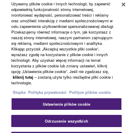
Używamy plików cookie i innych technologii, by zapewnić
Rejestracja Yamaha Music ID
odpowiednią funkcjonalność strony internetowej,
monitorować wydajność, personalizować treści i reklamy
oraz umożliwić interakcję z mediami społecznościowymi w
celu zapewnienia użytkownikowi spersonalizowanej obsługi.
Informacje o Yamaha
Przekazujemy również informacje o tym, jak korzystasz z
naszej strony internetowej, naszym partnerom zajmującym
się reklamą, mediami społecznościowymi i analityka.
Klikając przycisk „Akceptuj wszystkie pliki cookie”,
Polska - Polish
wyrażasz zgodę na korzystanie z plików cookie i innych
technologii. Aby uzyskać więcej informacji na temat
Biznes
korzystania z plików cookie lub zmiany ustawień, kliknij
opcję „Ustawienia plików cookie”. Jeśli nie zgadzasz się,
kliknij tutaj
– zostaną użyte tylko niezbędne pliki cookie i
technologie.
Stopka
Polityka prywatności
Polityce plików cookie
Ustawienia plików cookie
Kontakt
Warunki korzystania
Polityka prywatności
Odrzucenie wszystkich
Polityka plików cookie
Stopka