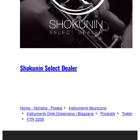
Shokunin Select Dealer
Home - Yamaha - Polska
Instrumenty Muzyczne
Instrumenty Dęte Drewniane i Blaszane
Produkty
Trąbki
YTR-3335