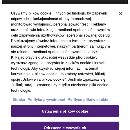
Używamy plików cookie i innych technologii, by zapewnić
Rejestracja Yamaha Music ID
odpowiednią funkcjonalność strony internetowej,
monitorować wydajność, personalizować treści i reklamy
oraz umożliwić interakcję z mediami społecznościowymi w
celu zapewnienia użytkownikowi spersonalizowanej obsługi.
Informacje o Yamaha
Przekazujemy również informacje o tym, jak korzystasz z
naszej strony internetowej, naszym partnerom zajmującym
się reklamą, mediami społecznościowymi i analityka.
Klikając przycisk „Akceptuj wszystkie pliki cookie”,
Polska - Polish
wyrażasz zgodę na korzystanie z plików cookie i innych
technologii. Aby uzyskać więcej informacji na temat
Biznes
korzystania z plików cookie lub zmiany ustawień, kliknij
opcję „Ustawienia plików cookie”. Jeśli nie zgadzasz się,
kliknij tutaj
– zostaną użyte tylko niezbędne pliki cookie i
technologie.
Stopka
Polityka prywatności
Polityce plików cookie
Ustawienia plików cookie
Kontakt
Warunki korzystania
Polityka prywatności
Odrzucenie wszystkich