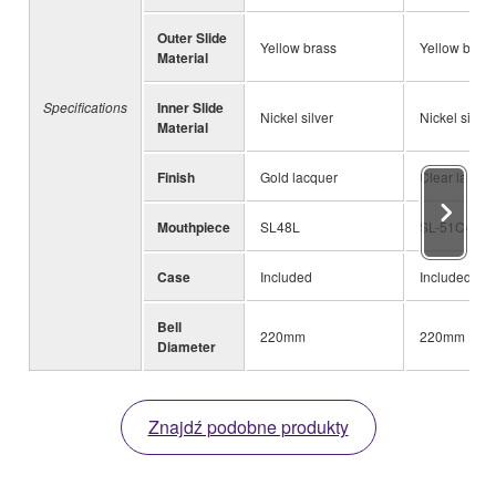
Outer Slide
Yellow brass
Yellow brass
Material
Specifications
Inner Slide
Nickel silver
Nickel silver
Material
Finish
Gold lacquer
Clear lacque
Mouthpiece
SL48L
SL-51C4L
Case
Included
Included
Bell
220mm
220mm
Diameter
Znajdź podobne produkty