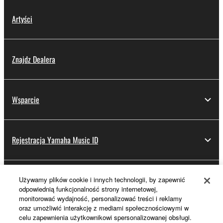
Artyści
Znajdz Dealera
Wsparcie
Rejestracja Yamaha Music ID
Informacje o Yamaha
Używamy plików cookie i innych technologii, by zapewnić
odpowiednią funkcjonalność strony internetowej,
monitorować wydajność, personalizować treści i reklamy
oraz umożliwić interakcję z mediami społecznościowymi w
Polska - Polish
celu zapewnienia użytkownikowi spersonalizowanej obsługi.