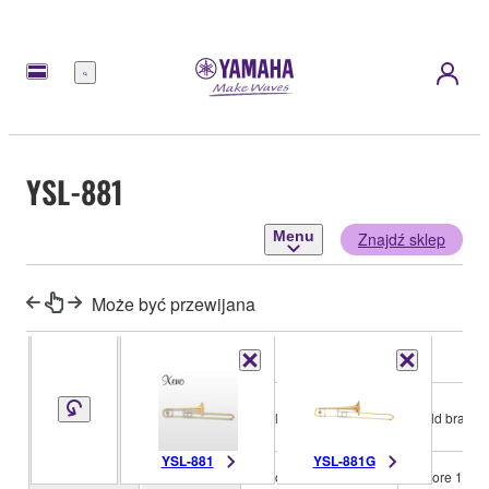
Menu
YSL-881
Menu
Znajdź sklep
Może być przewijana
Key
Bb
Bb
Bell
Yellow brass
Gold brass
Material
YSL-881
YSL-881G
Bore Size
L-bore 13.89mm
L-bore 13.