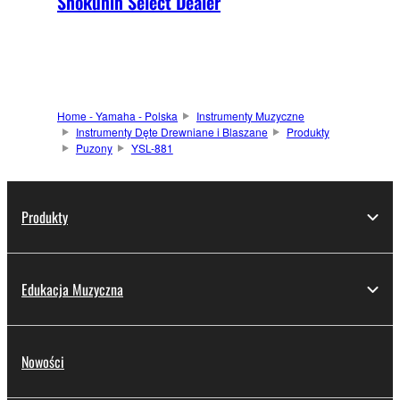
Shokunin Select Dealer
Home - Yamaha - Polska
Instrumenty Muzyczne
Instrumenty Dęte Drewniane i Blaszane
Produkty
Puzony
YSL-881
Produkty
Edukacja Muzyczna
Nowości