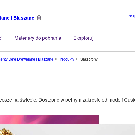
Zna
iane i Blaszane
ci
Materiały do pobrania
Eksploruj
menty Dęte Drewniane i Blaszane
Produkty
Saksofony
epsze na świecie. Dostępne w pełnym zakresie od modeli Cus