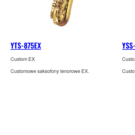
YTS-875EX
YSS
Custom EX
Cust
Customowe saksofony tenorowe EX.
Custo