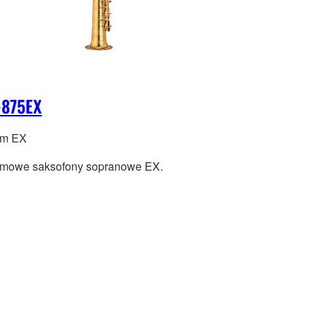
-875EX
om EX
mowe saksofony sopranowe EX.