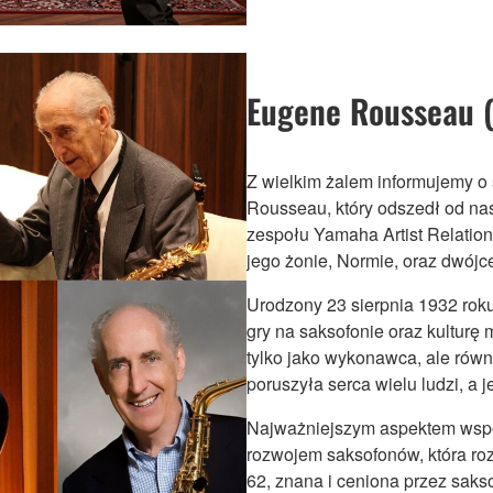
Eugene Rousseau 
Z wielkim żalem informujemy o 
Rousseau, który odszedł od na
zespołu Yamaha Artist Relatio
jego żonie, Normie, oraz dwójce 
Urodzony 23 sierpnia 1932 rok
gry na saksofonie oraz kulturę
tylko jako wykonawca, ale równ
poruszyła serca wielu ludzi, a 
Najważniejszym aspektem wspó
rozwojem saksofonów, która ro
62, znana i ceniona przez sakso