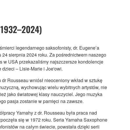
(1932–2024)
śmierci legendarnego saksofonisty, dr. Eugene’a
s 24 sierpnia 2024 roku. Za pośrednictwem naszego
ns w USA przekazaliśmy najszczersze kondolencje
dzieci – Lisie-Marie i Joe'owi.
u dr Rousseau wniósł nieoceniony wkład w sztukę
 muzyczną, wychowując wielu wybitnych artystów, nie
ież jako światowej klasy nauczyciel. Jego muzyka
jego pasja zostanie w pamięci na zawsze.
łpracy Yamahy z dr. Rousseau była praca nad
zpoczęła się w 1972 roku. Seria Yamaha Saxophone
fonistów na całym świecie, powstała dzięki serii