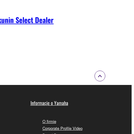
unin Select Dealer
Informacje o Yamaha
O firmie
Corporate Profile Video