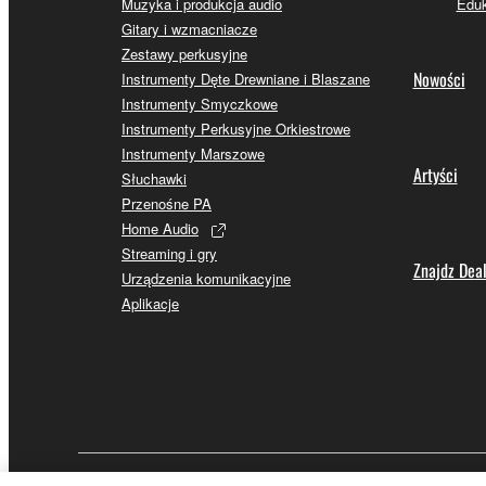
Muzyka i produkcja audio
Eduk
Gitary i wzmacniacze
Zestawy perkusyjne
Nowości
Instrumenty Dęte Drewniane i Blaszane
Instrumenty Smyczkowe
Instrumenty Perkusyjne Orkiestrowe
Instrumenty Marszowe
Artyści
Słuchawki
Przenośne PA
Home Audio
Streaming i gry
Znajdz Dea
Urządzenia komunikacyjne
Aplikacje