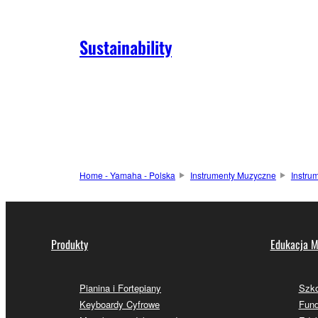
Sustainability
Home - Yamaha - Polska
Instrumenty Muzyczne
Instru
Produkty
Edukacja M
Pianina i Fortepiany
Szk
Keyboardy Cyfrowe
Fund