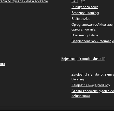
acja Muzyczna - doświadczenie
FAQ
Punkty serwisowe
Broszury i katalogi
Biblioteczka
Oprogramowanie/Aktualizacj
oprogramowania
Dokumenty i dane
Bezpieczeństwo - informacje
Rejestracja Yamaha Music ID
lera
Zarejestruj się, aby otrzym
biuletyny
Zarejestruj swoje produkty
Często zadawane pytania d
członkostwa