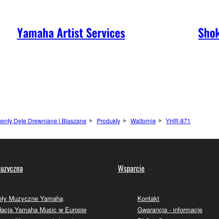
Yamaha Artist Services
Shok
menty Dęte Drewniane i Blaszane
Produkty
Waltornie
YHR-871
uzyczna
Wsparcie
oły Muzyczne Yamaha
Kontakt
acja Yamaha Music w Europie
Gwarancja - informacje