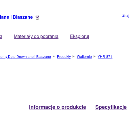
Zna
iane i Blaszane
ci
Materiały do pobrania
Eksploruj
menty Dęte Drewniane i Blaszane
Produkty
Waltornie
YHR-871
Informacje o produkcie
Specyfikacje