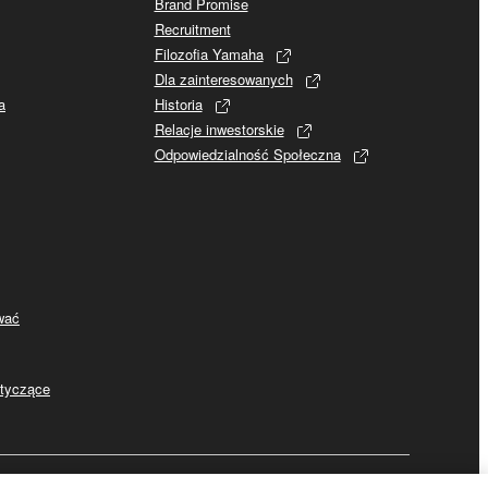
Brand Promise
Recruitment
Filozofia Yamaha
Dla zainteresowanych
a
Historia
Relacje inwestorskie
Odpowiedzialność Społeczna
ywać
otyczące