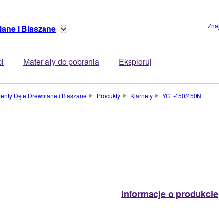
Zna
iane i Blaszane
ci
Materiały do pobrania
Eksploruj
menty Dęte Drewniane i Blaszane
Produkty
Klarnety
YCL-450/450N
Informacje o produkcie