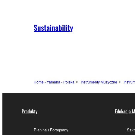
Sustainability
Home - Yamaha - Polska
Instrumenty Muzyczne
Instru
Produkty
Edukacja M
Pianina i Fortepiany
Szk