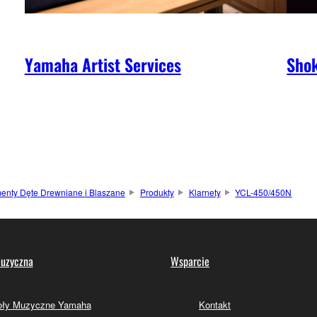
Yamaha Artist Services
Shok
menty Dęte Drewniane i Blaszane
Produkty
Klarnety
YCL-450/450N
uzyczna
Wsparcie
oły Muzyczne Yamaha
Kontakt