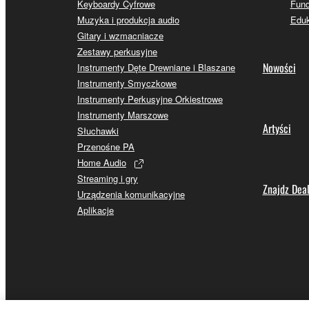
Keyboardy Cyfrowe
Fund
Muzyka i produkcja audio
Eduk
Gitary i wzmacniacze
Zestawy perkusyjne
Nowości
Instrumenty Dęte Drewniane i Blaszane
Instrumenty Smyczkowe
Instrumenty Perkusyjne Orkiestrowe
Instrumenty Marszowe
Artyści
Słuchawki
Przenośne PA
Home Audio
Streaming i gry
Znajdz Dea
Urządzenia komunikacyjne
Aplikacje