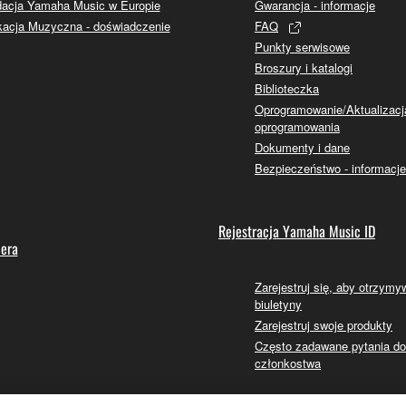
acja Yamaha Music w Europie
Gwarancja - informacje
acja Muzyczna - doświadczenie
FAQ
Punkty serwisowe
Broszury i katalogi
Biblioteczka
Oprogramowanie/Aktualizacj
oprogramowania
Dokumenty i dane
Bezpieczeństwo - informacje
Rejestracja Yamaha Music ID
lera
Zarejestruj się, aby otrzym
biuletyny
Zarejestruj swoje produkty
Często zadawane pytania d
członkostwa