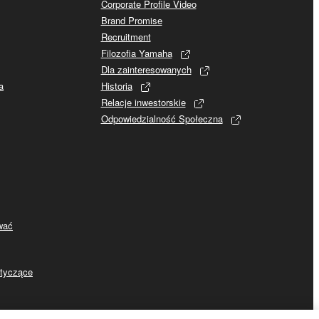
Corporate Profile Video
Brand Promise
Recruitment
Filozofia Yamaha
Dla zainteresowanych
a
Historia
Relacje inwestorskie
Odpowiedzialność Społeczna
ywać
otyczące