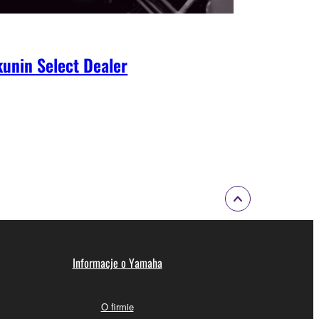
unin Select Dealer
Informacje o Yamaha
O firmie