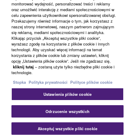
monitorować wydajność, personalizować treści i reklamy
Informacje o Yamaha
oraz umożliwić interakcję z mediami społecznościowymi w
celu zapewnienia użytkownikowi spersonalizowanej obsługi.
Przekazujemy również informacje o tym, jak korzystasz z
naszej strony internetowej, naszym partnerom zajmującym
Polska - Polish
się reklamą, mediami społecznościowymi i analityka.
Klikając przycisk „Akceptuj wszystkie pliki cookie”,
Biznes
wyrażasz zgodę na korzystanie z plików cookie i innych
technologii. Aby uzyskać więcej informacji na temat
korzystania z plików cookie lub zmiany ustawień, kliknij
opcję „Ustawienia plików cookie”. Jeśli nie zgadzasz się,
kliknij tutaj
– zostaną użyte tylko niezbędne pliki cookie i
technologie.
Stopka
Polityka prywatności
Polityce plików cookie
Ustawienia plików cookie
Kontakt
Warunki korzystania
Polityka prywatności
Polityka plików cookie
Stopka
Odrzucenie wszystkich
© Yamaha Corporation.
Akceptuj wszystkie pliki cookie