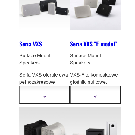
wyrafinowanego
designu.
Seria VXS
Seria VXS "F model"
Surface Mount
Surface Mount
Speakers
Speakers
Seria VXS oferuje dwa
VXS-F to kompaktowe
pełnozakresowe
głośniki sufitowe.
modele oraz dwa
Odznaczają się
głośniki niskotonowe,
nowoczesnym,
Pokaż
Pokaż
więcej
więcej
umożliwiając wybór
dyskretnym wyglądem
informacji
informacji
idealnie
oraz
doskonałą
dopasowanego modelu
jakością dźwięku
do Twoich
potrzeb.
premium. To doskonałe
Jeśli potrzebujesz
uzupełnienie każdej