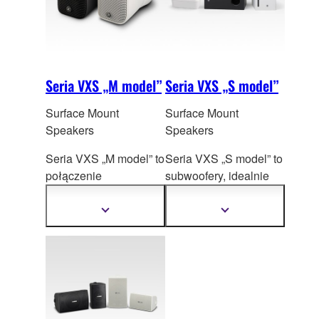
podkreślenia niskich
eleganckiej przestrzeni.
tonów w swojej
konfiguracji, wybierz
jeden z dwóch
dostępnych modeli z
Seria VXS „M model”
Seria VXS „S model”
serii VXS.
Surface Mount
Surface Mount
Speakers
Speakers
Seria VXS „M model” to
Seria VXS „S model” to
połączenie
subwoofery, idealnie
najlepszego dźwięku
uzupełn
iające
oraz eleganckiego
naturalne brzmienie
Pokaż
Pokaż
więcej
więcej
design`u w
głośników VXS oraz
informacji
informacji
kompaktow
ej
VXC.
obudowie. Są to
głośniki sufitowe, które
zagwarantuję klarowny
dźwięk oraz świetny