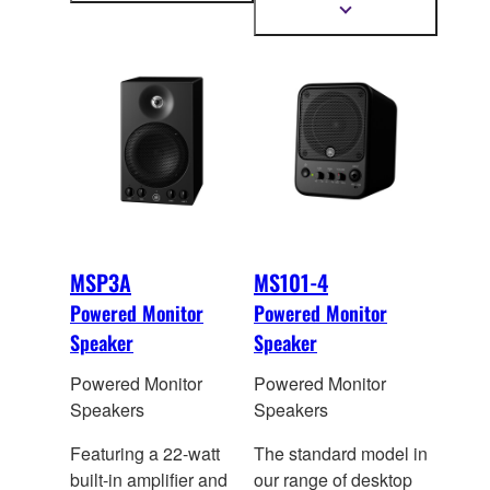
twórców
legendzie swojego
informacji
Pokaż
więcej
poprzed
nika, który stał
informacji
się standardem w
branży, dzięki swojej
niezwykłej
skuteczności.
MSP3A
MS101-4
Powered Monitor
Powered Monitor
Speaker
Speaker
Powered Monitor
Powered Monitor
Speakers
Speakers
Featuring a 22-watt
The standard model in
built-in amplifier and
our range of desktop