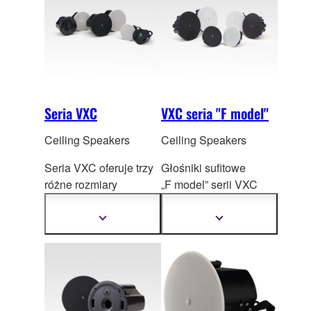
Seria VXC
VXC seria "F model"
Ceiling Speakers
Ceiling Speakers
Seria VXC oferuje trzy
Głośniki sufitowe
różne rozmiary
„F model” serii VXC
głośników,
o niskim profilu
umożliwi
ając wybór
z łatwością
Pokaż
Pokaż
więcej
więcej
idealnie
dopasowują się nawet
informacji
informacji
dopasowanego modelu
do najba
rdziej
do Twoich potrzeb.
wymagających
warunków
montażowych,