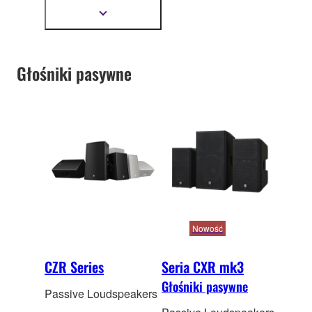
gwarantujące dużą
Pokaż
więcej
moc oraz dos
konały
informacji
bas. DXS są idealnie
dopasowane do
Głośniki pasywne
aktywnych głośników
DXR oraz DBR.
Nowość
CZR Series
Seria CXR mk3
Głośniki pasywne
Passive Loudspeakers