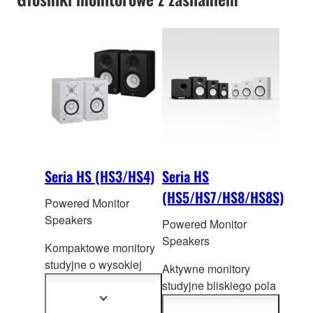
Seria HS (HS3/HS4)
Seria HS
(HS5/HS7/HS8/HS8S)
Powered Monitor
Speakers
Powered Monitor
Speakers
Kompaktowe monitory
studyjne o wysokiej
Aktywne monitory
ja
kości dla najbardziej
studyjne bliskiego pola
wymagających
Pokaż
zbudowane na
więcej