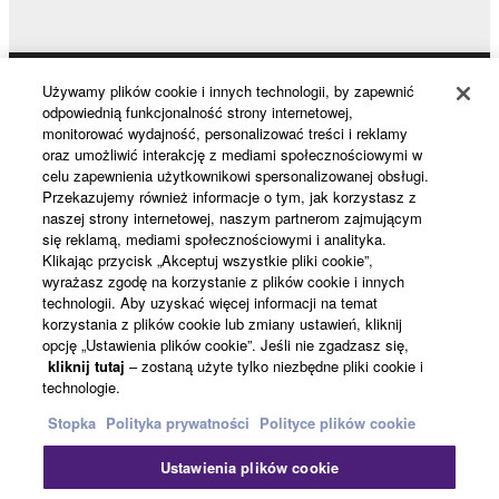
Używamy plików cookie i innych technologii, by zapewnić
Products & Solutions
odpowiednią funkcjonalność strony internetowej,
monitorować wydajność, personalizować treści i reklamy
oraz umożliwić interakcję z mediami społecznościowymi w
celu zapewnienia użytkownikowi spersonalizowanej obsługi.
News
Przekazujemy również informacje o tym, jak korzystasz z
naszej strony internetowej, naszym partnerom zajmującym
się reklamą, mediami społecznościowymi i analityka.
Klikając przycisk „Akceptuj wszystkie pliki cookie”,
About Yamaha
wyrażasz zgodę na korzystanie z plików cookie i innych
technologii. Aby uzyskać więcej informacji na temat
korzystania z plików cookie lub zmiany ustawień, kliknij
opcję „Ustawienia plików cookie”. Jeśli nie zgadzasz się,
Polska - English
kliknij tutaj
– zostaną użyte tylko niezbędne pliki cookie i
technologie.
Konsument
Stopka
Polityka prywatności
Polityce plików cookie
Ustawienia plików cookie
Kontakt
Warunki korzystania
Polityka prywatności