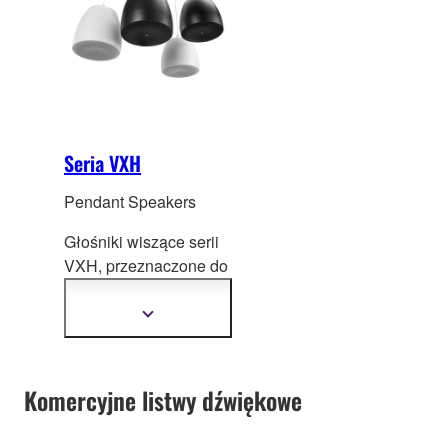
a wide range of
installation
requirements.
Seria VXH
Pendant Speakers
Głośniki wiszące serii
VXH, przeznaczone do
instalacji
komercyjnych, ł
ączą
Pokaż
więcej
znakomitą jakość
informacji
dźwięku
z wyrafinowanym,
Komercyjne listwy dźwiękowe
eleganckim
wzornictwem.