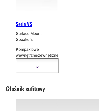
wygląd.
Seria VS
Surface Mount
Speakers
Kompaktowe
wewnętrzne/zewnętrzne
głośniki do wielu
zastoso
wań –
Pokaż
więcej
domowych lub do
informacji
pełnych systemów
nagłośnieniowych PA.
Głośnik sufitowy