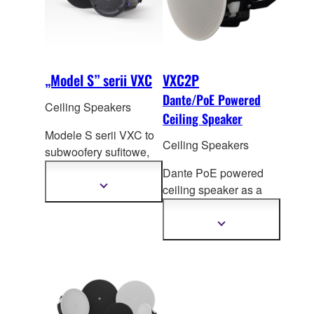
gwarantując doskonałą
jakość dźwięku
w każdym miejscu.
„Model S” serii VXC
VXC2P
Dante/PoE Powered
Ceiling Speakers
Ceiling Speaker
Modele S serii VXC to
Ceiling Speakers
subwoofery sufitowe,
które idealnie
Dante PoE powered
uzupełniają
Pokaż
ceiling speak
er as a
więcej
ekspresyjne, natu
ralne
part of ADECIA
informacji
brzmienie głośników
Solution
Pokaż
z serii VXC i VXC, nie
więcej
informacji
zakłócając przy tym
wystroju wnętrza.