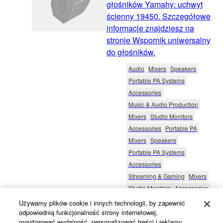
głośników Yamahy: uchwyt
ścienny 19450. Szczegółowe
informacje znajdziesz na
stronie Wspornik uniwersalny
do głośników.
Audio
Mixers
Speakers
Portable PA Systems
Accessories
Music & Audio Production
Mixers
Studio Monitors
Accessories
Portable PA
Mixers
Speakers
Portable PA Systems
Accessories
Streaming & Gaming
Mixers
Studio Monitors
Accessories
Product News
Używamy plików cookie i innych technologii, by zapewnić
29.1.2025
odpowiednią funkcjonalność strony internetowej,
monitorować wydajność, personalizować treści i reklamy