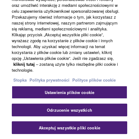
König & Meyer has
oraz umożliwić interakcję z mediami społecznościowymi w
announced new products for
celu zapewnienia użytkownikowi spersonalizowanej obsługi.
Przekazujemy również informacje o tym, jak korzystasz z
Yamaha speakers
naszej strony internetowej, naszym partnerom zajmującym
się reklamą, mediami społecznościowymi i analityka.
Audio
Mixers
Speakers
Klikając przycisk „Akceptuj wszystkie pliki cookie”,
Portable PA Systems
wyrażasz zgodę na korzystanie z plików cookie i innych
Accessories
technologii. Aby uzyskać więcej informacji na temat
Music & Audio Production
korzystania z plików cookie lub zmiany ustawień, kliknij
opcję „Ustawienia plików cookie”. Jeśli nie zgadzasz się,
Mixers
Studio Monitors
kliknij tutaj
– zostaną użyte tylko niezbędne pliki cookie i
Accessories
Portable PA
technologie.
Mixers
Speakers
Stopka
Polityka prywatności
Polityce plików cookie
Portable PA Systems
Accessories
Ustawienia plików cookie
Streaming & Gaming
Mixers
Studio Monitors
Accessories
Zam
Odrzucenie wszystkich
Product News
20.4.2022
Akceptuj wszystkie pliki cookie
Skontaktuj się z nami
Yamaha Releases the
Pliki do pobrania
Second Generation of AG