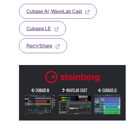
Cubase AI, WaveLab Cast
Cubasis LE
Rec'n'Share