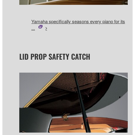
Yamaha specifically seasons every piano for its
...
LID PROP SAFETY CATCH