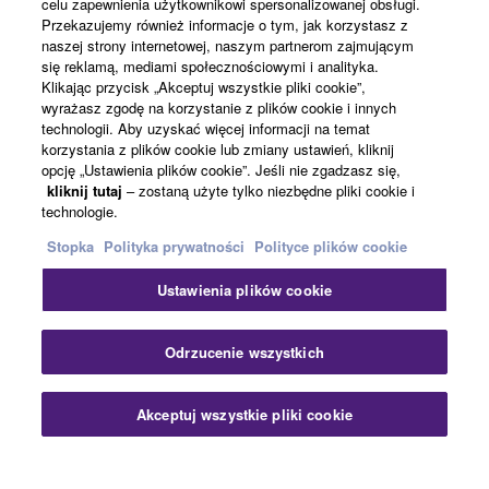
celu zapewnienia użytkownikowi spersonalizowanej obsługi.
Informacje o Yamaha
Przekazujemy również informacje o tym, jak korzystasz z
naszej strony internetowej, naszym partnerom zajmującym
się reklamą, mediami społecznościowymi i analityka.
Klikając przycisk „Akceptuj wszystkie pliki cookie”,
Polska - Polish
wyrażasz zgodę na korzystanie z plików cookie i innych
technologii. Aby uzyskać więcej informacji na temat
Biznes
korzystania z plików cookie lub zmiany ustawień, kliknij
opcję „Ustawienia plików cookie”. Jeśli nie zgadzasz się,
kliknij tutaj
– zostaną użyte tylko niezbędne pliki cookie i
technologie.
Stopka
Polityka prywatności
Polityce plików cookie
Ustawienia plików cookie
Kontakt
Warunki korzystania
Polityka prywatności
Odrzucenie wszystkich
Polityka plików cookie
Stopka
Akceptuj wszystkie pliki cookie
© Yamaha Corporation.