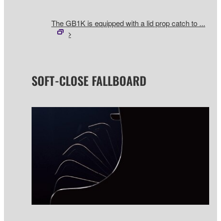
The GB1K is equipped with a lid prop catch to ...
SOFT-CLOSE FALLBOARD