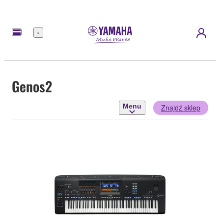
Menu
Genos2
Menu
Znajdź sklep