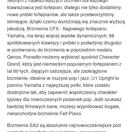
Jednym z najważniejszych brzmień dla każdego
klawiszowca jest fortepian, dlatego nie tylko dodaliśmy
nowe próbki fortepianów, ale także przetworzyliśmy
istniejące, dzięki czemu wyróżniają się znacznie wyższą
jakością. Brzmienia CFX - flagowego fortepianu
Yamaha, ma teraz więcej warstw dynamicznych, 88
spróbkowanych klawiszy i próbki o podwójnej długości
w porównaniu do brzmienia w poprzednim modelu
Genos. Ponadto możemy wybierać spośród Character
Grand, który jest niemieckim popularnym fortepianem z
lat 80-tych, dającym ostrzejsze, ale zaokrąglone
brzmienie, idealne w muzyce pop i jazz. U1 Upright to
pianino Yamaha z najwyższej półki, które zostało
dostrojone tak, aby zapewnić współczesny charakter
typowy dla nowoczesnych piosenek pop. Jeśli szukasz
bardziej filmowych barw, możesz wypróbować bogate,
melancholijne brzmienie Felt Piano.
Brzmienia SA2 są absolutnie najnowocześniejsze pod