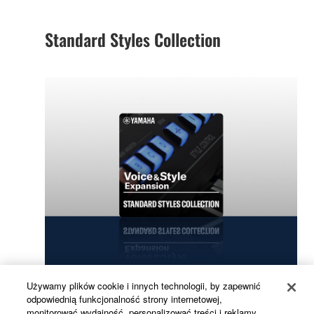
Standard Styles Collection
Używamy plików cookie i innych technologii, by zapewnić
odpowiednią funkcjonalność strony internetowej,
Rediscover the essence of everyday music with
monitorować wydajność, personalizować treści i reklamy