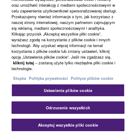
the Standard Styles Collection for Genos2.
oraz umożliwić interakcję z mediami społecznościowymi w
celu zapewnienia użytkownikowi spersonalizowanej obsługi.
Przekazujemy również informacje o tym, jak korzystasz z
naszej strony internetowej, naszym partnerom zajmującym
Learn more
się reklamą, mediami społecznościowymi i analityka.
Klikając przycisk „Akceptuj wszystkie pliki cookie”,
wyrażasz zgodę na korzystanie z plików cookie i innych
technologii. Aby uzyskać więcej informacji na temat
Expansion Packs
korzystania z plików cookie lub zmiany ustawień, kliknij
opcję „Ustawienia plików cookie”. Jeśli nie zgadzasz się,
kliknij tutaj
– zostaną użyte tylko niezbędne pliki cookie i
technologie.
Stopka
Polityka prywatności
Polityce plików cookie
Ustawienia plików cookie
Odrzucenie wszystkich
Akceptuj wszystkie pliki cookie