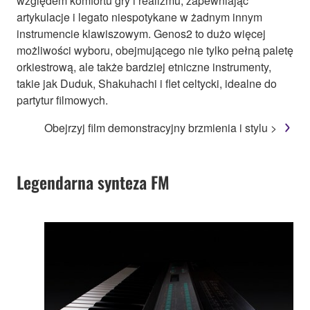
względem komfortu gry i realizmu, zapewniając
artykulacje i legato niespotykane w żadnym innym
instrumencie klawiszowym. Genos2 to dużo więcej
możliwości wyboru, obejmującego nie tylko pełną paletę
orkiestrową, ale także bardziej etniczne instrumenty,
takie jak Duduk, Shakuhachi i flet celtycki, idealne do
partytur filmowych.
Obejrzyj film demonstracyjny brzmienia i stylu >
Legendarna synteza FM