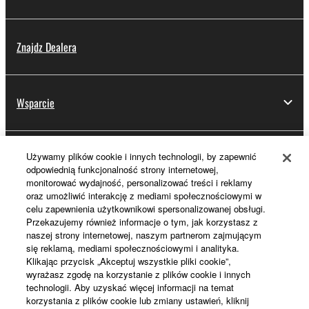
Znajdz Dealera
Wsparcie
Używamy plików cookie i innych technologii, by zapewnić
Rejestracja Yamaha Music ID
odpowiednią funkcjonalność strony internetowej,
monitorować wydajność, personalizować treści i reklamy
oraz umożliwić interakcję z mediami społecznościowymi w
celu zapewnienia użytkownikowi spersonalizowanej obsługi.
Informacje o Yamaha
Przekazujemy również informacje o tym, jak korzystasz z
naszej strony internetowej, naszym partnerom zajmującym
się reklamą, mediami społecznościowymi i analityka.
Klikając przycisk „Akceptuj wszystkie pliki cookie”,
Polska - Polish
wyrażasz zgodę na korzystanie z plików cookie i innych
technologii. Aby uzyskać więcej informacji na temat
Biznes
korzystania z plików cookie lub zmiany ustawień, kliknij