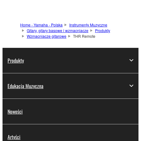
Home - Yamaha - Polska
Instrumenty Muzyczne
Gitary, gitary basowe i wzmacniacze
Produkty
Wzmacniacze gitarowe
THR Remote
Produkty
Edukacja Muzyczna
Nowości
Artyści