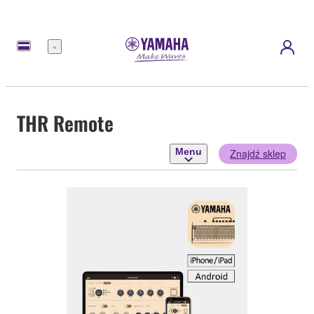
Menu
THR Remote
Menu
Znajdź sklep