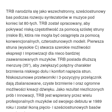
TRB narodziła się jako wszechstronny, sześciostrunowy
bas podczas rozwoju syntezatorów w muzyce pod
koniec lat 80-tych. TRB został opracowany, aby
pokrywać niską częstotliwość za pomocą szóstej struny
(niskie B), która nie mogła być osiągnięta za pomocą
konwencjonalnych, czterostrunowych modeli. Pierwsza
struna (wysokie C) stwarza szerokie możliwości
ekspresji i improwizacji dla nieco bardziej
zaawansowanych muzyków. TRB posiada dłuższą
menzurę (35”), aby zwiększyć potężny charakter
brzmienia niskiego dołu i komfort napięcia strun.
Niskoszumowe przetworniki i 3-pozycyjny przełącznik
dają zbalansowane, czyste brzmienie i oraz ogromne
możliwości kreacji dźwięku. Jako rezultat niezliczonych
prób i innowacji, TRB jest wspierany przez wielu
profesjonalnych muzyków od swojego debiutu w 1989
roku i został ikoną pięcio- i sześciostrunowych basów