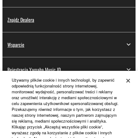
Znajdz Dealera
Wsparcie
Rejestracja Yamaha Music ID
Używamy plików cookie i innych technologii, by zapewnić
odpowiednią funkcjonalność strony internetowej,
monitorować wydajność, personalizować treści i reklamy
Informacje o Yamaha
oraz umożliwić interakcję z mediami społecznościowymi w
celu zapewnienia użytkownikowi spersonalizowanej obsługi.
Przekazujemy również informacje o tym, jak korzystasz z
naszej strony internetowej, naszym partnerom zajmującym
Polska - Polish
się reklamą, mediami społecznościowymi i analityka.
Klikając przycisk „Akceptuj wszystkie pliki cookie”,
Biznes
wyrażasz zgodę na korzystanie z plików cookie i innych