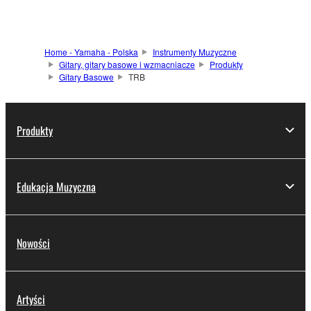
Home - Yamaha - Polska
Instrumenty Muzyczne
Gitary, gitary basowe i wzmacniacze
Produkty
Gitary Basowe
TRB
Produkty
Edukacja Muzyczna
Nowości
Artyści