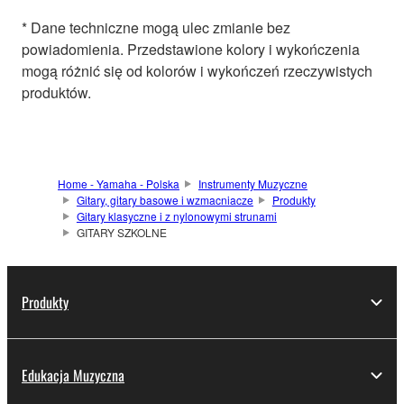
* Dane techniczne mogą ulec zmianie bez
powiadomienia. Przedstawione kolory i wykończenia
mogą różnić się od kolorów i wykończeń rzeczywistych
produktów.
Home - Yamaha - Polska
Instrumenty Muzyczne
Gitary, gitary basowe i wzmacniacze
Produkty
Gitary klasyczne i z nylonowymi strunami
GITARY SZKOLNE
Produkty
Edukacja Muzyczna