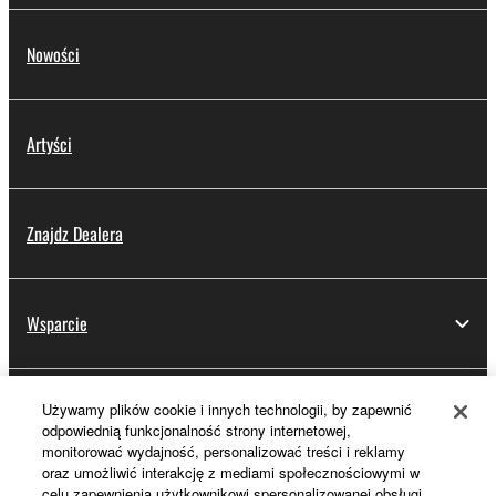
Nowości
Artyści
Znajdz Dealera
Wsparcie
Używamy plików cookie i innych technologii, by zapewnić
Rejestracja Yamaha Music ID
odpowiednią funkcjonalność strony internetowej,
monitorować wydajność, personalizować treści i reklamy
oraz umożliwić interakcję z mediami społecznościowymi w
celu zapewnienia użytkownikowi spersonalizowanej obsługi.