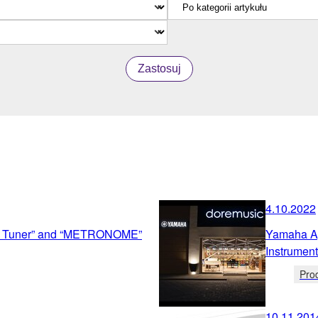
Zastosuj
4.10.2022
r Tuner” and “METRONOME”
Yamaha Ap
Instrument
Pro
10.11.201