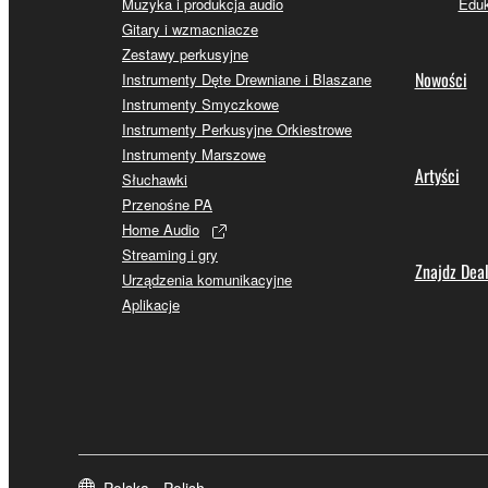
Muzyka i produkcja audio
Eduk
Gitary i wzmacniacze
Zestawy perkusyjne
Nowości
Instrumenty Dęte Drewniane i Blaszane
Instrumenty Smyczkowe
Instrumenty Perkusyjne Orkiestrowe
Instrumenty Marszowe
Artyści
Słuchawki
Przenośne PA
Home Audio
Streaming i gry
Znajdz Dea
Urządzenia komunikacyjne
Aplikacje
Polska - Polish