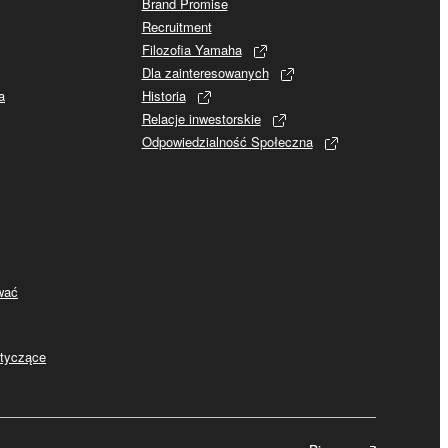
Brand Promise
Recruitment
Filozofia Yamaha
Dla zainteresowanych
a
Historia
Relacje inwestorskie
Odpowiedzialność Społeczna
ywać
otyczące