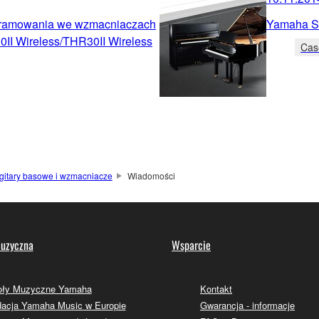
ogramowania we wzmacniaczach
Yamaha Si
II Wireless/THR30II Wireless
Cas
, gitary basowe i wzmacniacze
Wiadomości
uzyczna
Wsparcie
oły Muzyczne Yamaha
Kontakt
acja Yamaha Music w Europie
Gwarancja - informacje