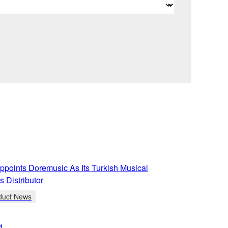
points Doremusic As Its Turkish Musical
s Distributor
duct News
4