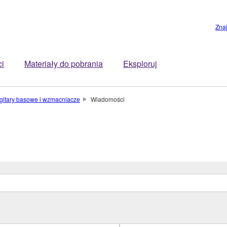
Zna
ci
Materiały do pobrania
Eksploruj
, gitary basowe i wzmacniacze
Wiadomości