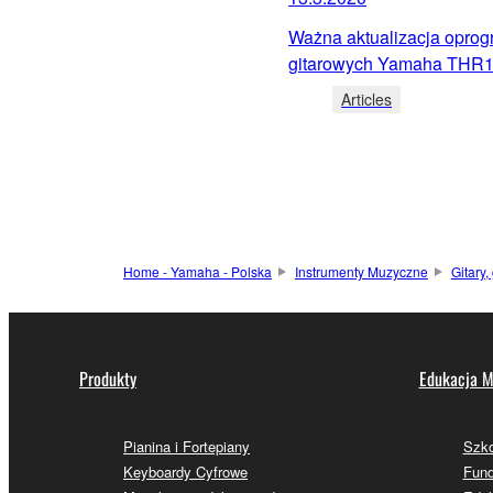
Ważna aktualizacja opr
gitarowych Yamaha THR10
Articles
Home - Yamaha - Polska
Instrumenty Muzyczne
Gitary
Produkty
Edukacja M
Pianina i Fortepiany
Szk
Keyboardy Cyfrowe
Fund