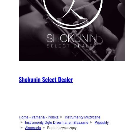
Shokunin Select Dealer
Home - Yamaha - Polska
Instrumenty Muzyczne
Instrumenty Dęte Drewniane i Blaszane
Produkty
Akcesoria
Papier czyszczący