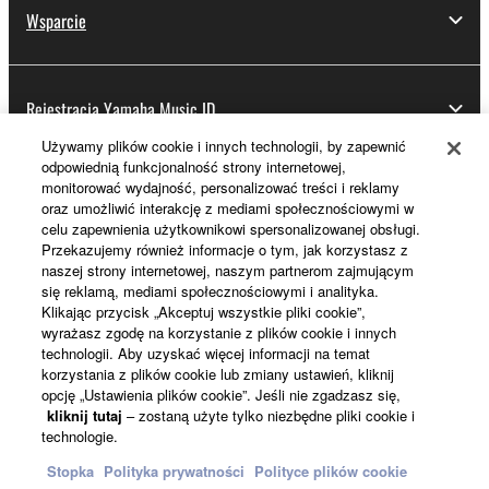
Wsparcie
Rejestracja Yamaha Music ID
Używamy plików cookie i innych technologii, by zapewnić
odpowiednią funkcjonalność strony internetowej,
monitorować wydajność, personalizować treści i reklamy
Informacje o Yamaha
oraz umożliwić interakcję z mediami społecznościowymi w
celu zapewnienia użytkownikowi spersonalizowanej obsługi.
Przekazujemy również informacje o tym, jak korzystasz z
naszej strony internetowej, naszym partnerom zajmującym
Polska - Polish
się reklamą, mediami społecznościowymi i analityka.
Klikając przycisk „Akceptuj wszystkie pliki cookie”,
Biznes
wyrażasz zgodę na korzystanie z plików cookie i innych
technologii. Aby uzyskać więcej informacji na temat
korzystania z plików cookie lub zmiany ustawień, kliknij
opcję „Ustawienia plików cookie”. Jeśli nie zgadzasz się,
kliknij tutaj
– zostaną użyte tylko niezbędne pliki cookie i
technologie.
Stopka
Polityka prywatności
Polityce plików cookie