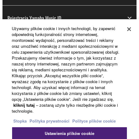
Rejestracja Yamaha Music ID
Używamy plików cookie i innych technologii, by zapewnić
odpowiednią funkcjonalność strony internetowej,
monitorować wydajność, personalizować treści i reklamy
Informacje o Yamaha
oraz umożliwić interakcję z mediami społecznościowymi w
celu zapewnienia użytkownikowi spersonalizowanej obsługi.
Przekazujemy również informacje o tym, jak korzystasz z
naszej strony internetowej, naszym partnerom zajmującym
Polska - Polish
się reklamą, mediami społecznościowymi i analityka.
Klikając przycisk „Akceptuj wszystkie pliki cookie”,
Biznes
wyrażasz zgodę na korzystanie z plików cookie i innych
technologii. Aby uzyskać więcej informacji na temat
korzystania z plików cookie lub zmiany ustawień, kliknij
opcję „Ustawienia plików cookie”. Jeśli nie zgadzasz się,
kliknij tutaj
– zostaną użyte tylko niezbędne pliki cookie i
technologie.
Stopka
Polityka prywatności
Polityce plików cookie
Ustawienia plików cookie
Kontakt
Warunki korzystania
Polityka prywatności