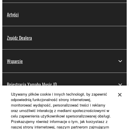
Artyści
Znajdz Dealera
Wsparcie
Rejestracja Yamaha Music ID
Używamy plików cookie i innych technologii, by zapewnić
odpowiednią funkcjonalność strony internetowej,
monitorować wydajność, personalizować treści i reklamy
Informacje o Yamaha
oraz umożliwić interakcję z mediami społecznościowymi w
celu zapewnienia użytkownikowi spersonalizowanej obsługi.
Przekazujemy również informacje o tym, jak korzystasz z
naszej strony internetowej, naszym partnerom zajmującym
Polska - Polish