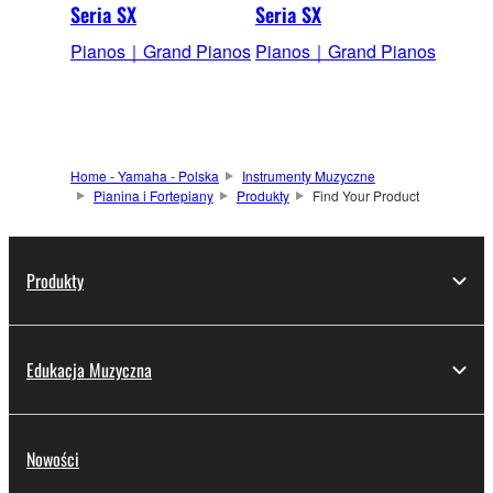
Seria SX
Seria SX
Pianos｜Grand Pianos
Pianos｜Grand Pianos
Home - Yamaha - Polska
Instrumenty Muzyczne
Pianina i Fortepiany
Produkty
Find Your Product
Produkty
Edukacja Muzyczna
Nowości