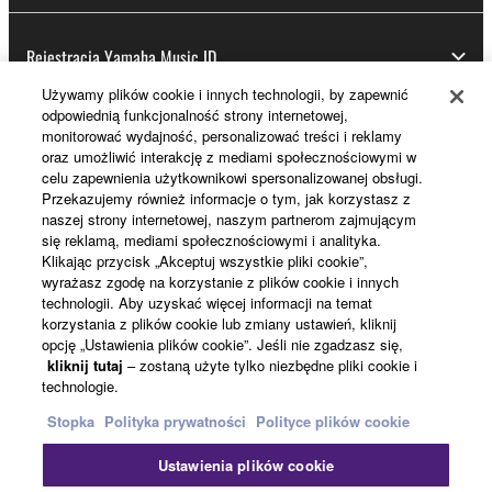
Rejestracja Yamaha Music ID
Używamy plików cookie i innych technologii, by zapewnić
odpowiednią funkcjonalność strony internetowej,
monitorować wydajność, personalizować treści i reklamy
Informacje o Yamaha
oraz umożliwić interakcję z mediami społecznościowymi w
celu zapewnienia użytkownikowi spersonalizowanej obsługi.
Przekazujemy również informacje o tym, jak korzystasz z
naszej strony internetowej, naszym partnerom zajmującym
Polska - Polish
się reklamą, mediami społecznościowymi i analityka.
Klikając przycisk „Akceptuj wszystkie pliki cookie”,
Biznes
wyrażasz zgodę na korzystanie z plików cookie i innych
technologii. Aby uzyskać więcej informacji na temat
korzystania z plików cookie lub zmiany ustawień, kliknij
opcję „Ustawienia plików cookie”. Jeśli nie zgadzasz się,
kliknij tutaj
– zostaną użyte tylko niezbędne pliki cookie i
technologie.
Stopka
Polityka prywatności
Polityce plików cookie
Ustawienia plików cookie
Kontakt
Warunki korzystania
Polityka prywatności