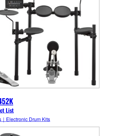
452K
ct List
｜Electronic Drum Kits