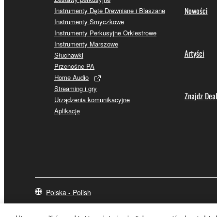
Nowości
Instrumenty Dęte Drewniane i Blaszane
Instrumenty Smyczkowe
Instrumenty Perkusyjne Orkiestrowe
Instrumenty Marszowe
Artyści
Słuchawki
Przenośne PA
Home Audio
Streaming i gry
Znajdz Dea
Urządzenia komunikacyjne
Aplikacje
Polska - Polish