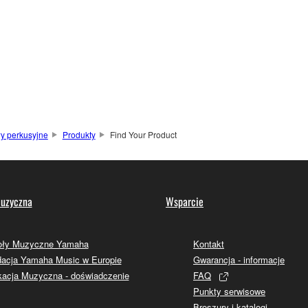
y perkusyjne
Produkty
Find Your Product
uzyczna
Wsparcie
oły Muzyczne Yamaha
Kontakt
acja Yamaha Music w Europie
Gwarancja - informacje
acja Muzyczna - doświadczenie
FAQ
Punkty serwisowe
Broszury i katalogi