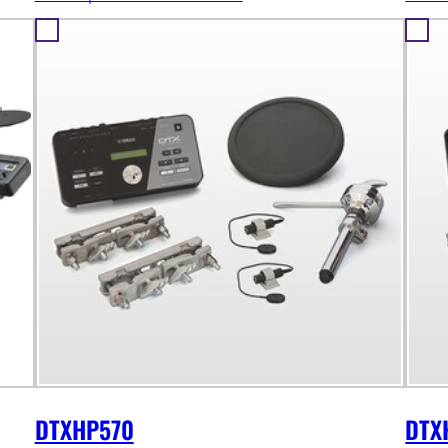
DTXHP570
DTX