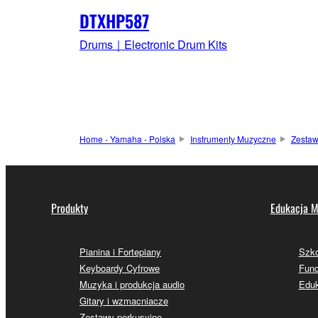
DTXHP587
Drums｜Electronic Drum Kits
Home - Yamaha - Polska
Instrumenty Muzyczne
Zestaw
Produkty
Edukacja M
Pianina i Fortepiany
Szk
Keyboardy Cyfrowe
Fund
Muzyka i produkcja audio
Eduk
Gitary i wzmacniacze
Zestawy perkusyjne