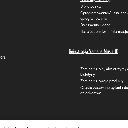
Biblioteczka
Oprogramowanie/Aktualizacj
oprogramowania
Dokumenty i dane
Bezpieczeństwo - informacje
Rejestracja Yamaha Music ID
lera
Zarejestruj się, aby otrzym
biuletyny
Zarejestruj swoje produkty
Często zadawane pytania d
członkostwa