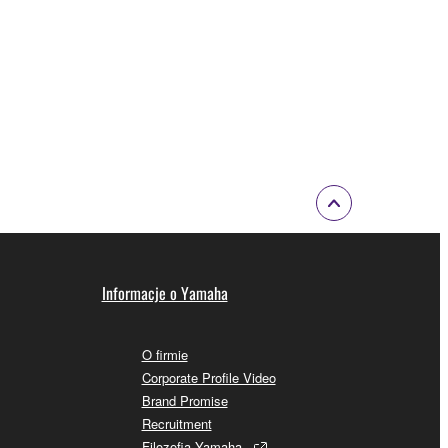
Informacje o Yamaha
O firmie
Corporate Profile Video
Brand Promise
Recruitment
Filozofia Yamaha