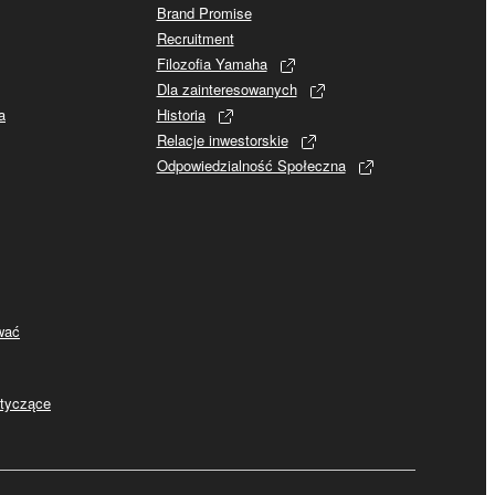
Brand Promise
Recruitment
Filozofia Yamaha
Dla zainteresowanych
a
Historia
Relacje inwestorskie
Odpowiedzialność Społeczna
ywać
otyczące