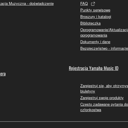
acja Muzyczna - doświadczenie
FAQ
Punkty serwisowe
Broszury i katalogi
Biblioteczka
Oprogramowanie/Aktualizacj
oprogramowania
Dokumenty i dane
Bezpieczeństwo - informacje
Rejestracja Yamaha Music ID
lera
Zarejestruj się, aby otrzym
biuletyny
Zarejestruj swoje produkty
Często zadawane pytania d
członkostwa