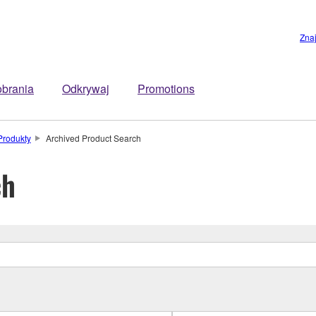
Zna
brania
Odkrywaj
Promotions
Produkty
Archived Product Search
ch