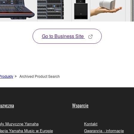
Go to Business Site
Produkty
Archived Product Search
uzyczna
Wsparcie
oły Muzyczne Yamaha
Kontakt
acja Yamaha Music w Europie
Gwarancja - informacje