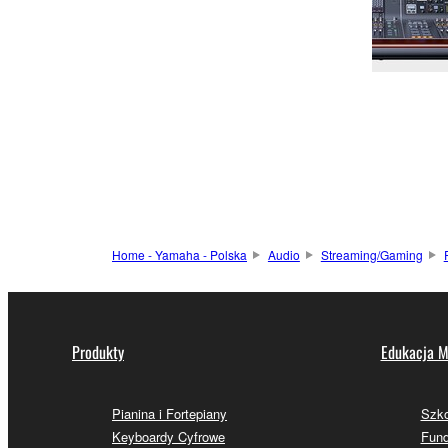
Home - Yamaha - Polska
Audio
Streaming/Gaming
Produkty
Edukacja M
Pianina i Fortepiany
Szk
Keyboardy Cyfrowe
Fund