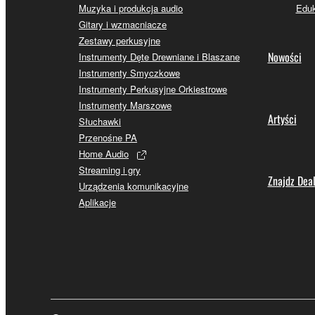
Muzyka i produkcja audio
Eduk
Gitary i wzmacniacze
Zestawy perkusyjne
Nowości
Instrumenty Dęte Drewniane i Blaszane
Instrumenty Smyczkowe
Instrumenty Perkusyjne Orkiestrowe
Instrumenty Marszowe
Artyści
Słuchawki
Przenośne PA
Home Audio
Streaming i gry
Znajdz Dea
Urządzenia komunikacyjne
Aplikacje